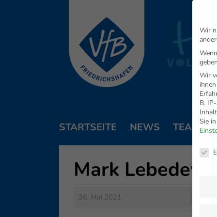
Wir n
ander
Wenn 
geben
Wir v
ihnen
Erfah
B. IP
Inhal
Sie i
STARTSEITE
NEWS
TEAM
Einst
Daten
E
Mark Lebedew 
26. Mai 2021