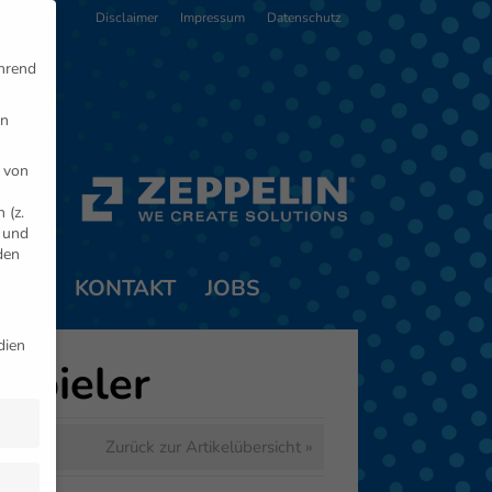
Disclaimer
Impressum
Datenschutz
ährend
en
 von
 (z.
- und
den
TNER
KONTAKT
JOBS
dien
spieler
Zurück zur Artikelübersicht »