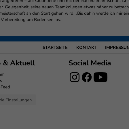
on angetreten – auf Clubebene und mit der Nationalmannschaft. An
r. Gelegenheit, seine neuen Teamkollegen etwas näher zu betrac
ameisterschaft an den Start gehen wird. „Bis dahin werde ich mir ei
 Vorbereitung am Bodensee los.
STARTSEITE
KONTAKT
IMPRESSU
e & Aktuell
Social Media
eam
s
-Feed
ie Einstellungen