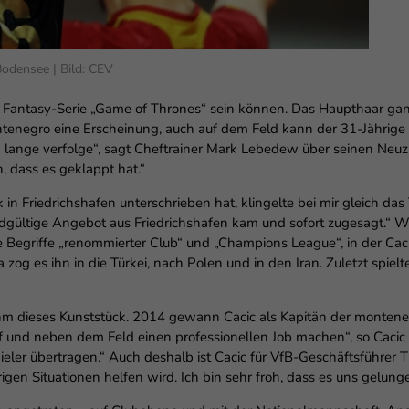
enziell (1)
zielle Cookies ermöglichen grundlegende Funktionen und sind für die einwandfr
ion der Website erforderlich.
odensee | Bild: CEV
Cookie-Informationen anzeigen
der Fantasy-Serie „Game of Thrones“ sein können. Das Haupthaar gan
erne Medien (6)
ntenegro eine Erscheinung, auch auf dem Feld kann der 31-Jährige 
lte von Videoplattformen und Social-Media-Plattformen werden standardmäßig
on lange verfolge“, sagt Cheftrainer Mark Lebedew über seinen Neu
iert. Wenn Cookies von externen Medien akzeptiert werden, bedarf der Zugriff au
, dass es geklappt hat.“
 Inhalte keiner manuellen Einwilligung mehr.
in Friedrichshafen unterschrieben hat, klingelte bei mir gleich das 
Cookie-Informationen anzeigen
ndgültige Angebot aus Friedrichshafen kam und sofort zugesagt.“ 
Datenschutzerklärung
Im
ie Begriffe „renommierter Club“ und „Champions League“, in der Caci
a zog es ihn in die Türkei, nach Polen und in den Iran. Zuletzt spie
m dieses Kunststück. 2014 gewann Cacic als Kapitän der montene
f und neben dem Feld einen professionellen Job machen“, so Cacic 
ler übertragen.“ Auch deshalb ist Cacic für VfB-Geschäftsführer T
igen Situationen helfen wird. Ich bin sehr froh, dass es uns gelungen