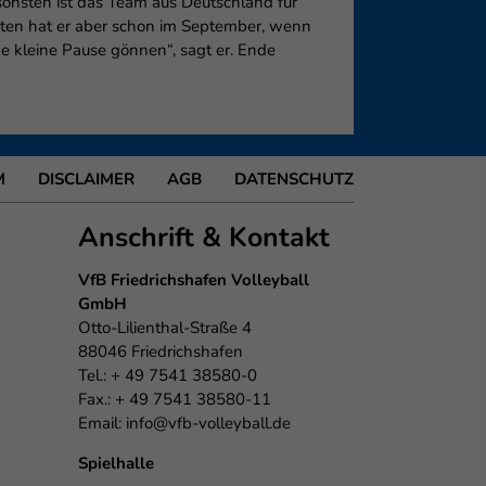
sonsten ist das Team aus Deutschland für
hten hat er aber schon im September, wenn
ne kleine Pause gönnen“, sagt er. Ende
M
DISCLAIMER
AGB
DATENSCHUTZ
Anschrift & Kontakt
VfB Friedrichshafen Volleyball
GmbH
Otto-Lilienthal-Straße 4
88046 Friedrichshafen
Tel.: + 49 7541 38580-0
Fax.: + 49 7541 38580-11
Email:
info@vfb-volleyball.de
Spielhalle