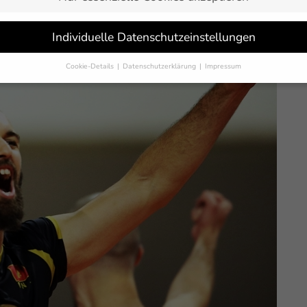
fB Friedrichshafen wird immer konkreter. Außenangreifer Vojin
der absolute „Wunschspieler“ von Cheftrainer Mark Lebedew. De
Individuelle Datenschutzeinstellungen
selt von Panathinaikos Athen zum VfB.
Cookie-Details
Datenschutzerklärung
Impressum
Datenschutzeinstellungen
Sie unter 16 Jahre alt sind und Ihre Zustimmung zu freiwilligen Dienst
 möchten, müssen Sie Ihre Erziehungsberechtigten um Erlaubnis bitten.
erwenden Cookies und andere Technologien auf unserer Website. Einige
 sind essenziell, während andere uns helfen, diese Website und Ihre
rung zu verbessern.
Personenbezogene Daten können verarbeitet werden
-Adressen), z. B. für personalisierte Anzeigen und Inhalte oder Anzeigen
tsmessung.
Weitere Informationen über die Verwendung Ihrer Daten fin
n unserer
Datenschutzerklärung
.
finden Sie eine Übersicht über alle verwendeten Cookies. Sie können Ihre
lligung zu ganzen Kategorien geben oder sich weitere Informationen anz
n und so nur bestimmte Cookies auswählen.
eichern
Nur essenzielle Cookies akzeptieren
schutzeinstellungen