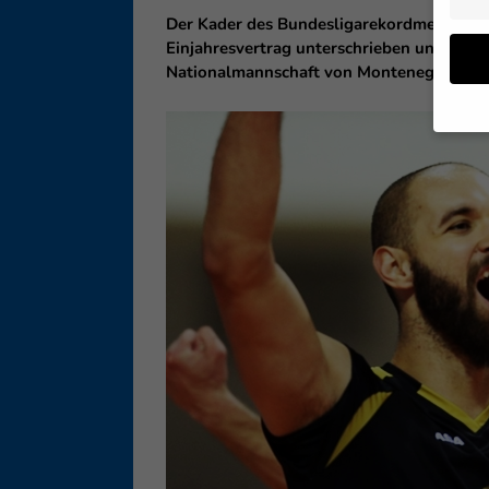
Der Kader des Bundesligarekordmeisters V
Einjahresvertrag unterschrieben und war 
Nationalmannschaft von Montenegro wech
Wenn 
geben
Wir v
ihnen
Erfah
B. IP
Inhal
Sie i
Hier 
Einwi
lasse
Sp
Daten