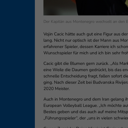
Ess
Essen
Funkt
Der Kapitän aus Montenegro wechselt an den B
Vojin Cacic hätte auch gut eine Figur aus 
Ext
lang. Nicht nur optisch ist der Mann aus Mo
Inha
erfahrener Spieler, dessen Karriere ich sch
block
Wunschspieler für mich und ich bin sehr froh
diese
Cacic gibt die Blumen gern zurück. „Als Mark 
eine Weile die Daumen gedrückt, bis das e
schnelle Entscheidung fragt, fallen sofort d
ging. Nach dieser Zeit bei Budvanska Rivijer
2020 Meister.
Auch in Montenegro und dem Iran gelang ih
European Volleyball League. „Ich möchte au
Bestes geben und das auch auf meine Mitspie
„Führungsspieler“, der „uns in vielen schwier