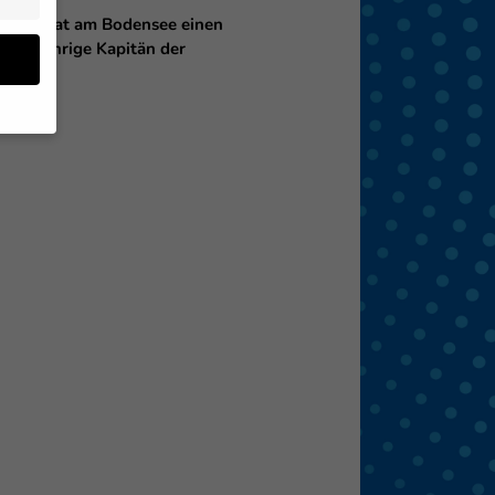
 Cacic hat am Bodensee einen
r 31-jährige Kapitän der
en
 von
 (z.
- und
den
eigen
Zurück