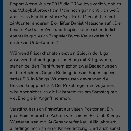
Fraport Arena. Als er 2015 die BR Volleys verließ, gab es
das Volleyballprojekt am Main noch gar nicht. „Ich weiß
aber, dass Frankfurt starke Spieler hat“, erzählt er und
zählt unter anderem Ex-Häfler Daniel Malescha auf. „Die
beiden Australier Weir und Staples kenne ich natürlich
ebenfalls gut. Auch Zuspieler Byron Keturakis ist für
mich kein Unbekannter.“
Während Friedrichshafen erst ein Spiel in der Liga
absolviert hat und gegen Lüneburg mit 3:1 gewann,
stehen bei den Frankfurtern schon zwei Begegnungen
in den Büchern. Gegen Berlin gab es im Supercup ein
sattes 0:3. In Königs Wusterhausen gewannen die
Hessen knapp mit 3:2. Der Pokalsieger des Vorjahres
wird aber sicherlich die Heimpremiere am Samstag mit
viel Energie in Angriff nehmen.
Verstärkt hat sich Frankfurt auf vielen Positionen. Ein
paar Spieler brachte Achten von seinem Ex-Club Königs
Wusterhausen mit. Außenangreifer Karli Allik laboriert
allerdings noch an einer Knieverletzung. Und auch sonst