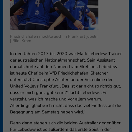
können Ihre Einwilligung zu ganzen Kategorien geben oder sich
weitere Informationen anzeigen lassen und so nur bestimmte
Cookies auswählen.
Speichern
Nur essenzielle Cookies akzeptieren
Friedrichshafen möchte auch in Frankfurt jubeln
| Bild: Kram
Zurück
Datenschutzeinstellungen
Essenziell (1)
In den Jahren 2017 bis 2020 war Mark Lebedew Trainer
der australischen Nationalmannschaft. Sein Assistent
Essenzielle Cookies ermöglichen grundlegende Funktionen und sind für
damals hörte auf den Namen Liam Sketcher. Lebedew
die einwandfreie Funktion der Website erforderlich.
ist heute Chef beim VfB Friedrichshafen. Sketcher
Cookie-Informationen anzeigen
unterstützt Christophe Achten an der Seitenlinie der
United Volleys Frankfurt. „Das ist gar nicht so richtig gut,
Externe Medien (6)
Exte
dass er mich ganz gut kennt“, lacht Lebedew. „Er
Inhalte von Videoplattformen und Social-Media-Plattformen werden
versteht, was ich mache und vor allem warum.
standardmäßig blockiert. Wenn Cookies von externen Medien akzeptiert
Allerdings glaube ich nicht, dass das viel Einfluss auf die
werden, bedarf der Zugriff auf diese Inhalte keiner manuellen
Begegnung am Samstag haben wird.“
Einwilligung mehr.
Cookie-Informationen anzeigen
Denn dann stehen sich die beiden Australier gegenüber.
Für Lebedew ist es außerdem das erste Spiel in der
Datenschutzerklärung
Impressum