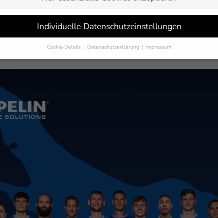
Individuelle Datenschutzeinstellungen
tieren das neue Heim- und Auswärtstrikot für die Saison 2021/2
tionell in Blau und auswärts in Weiß hat der deutsche Rekordti
Cookie-Details
Datenschutzerklärung
Impressum
Datenschutzeinstellungen
Sie unter 16 Jahre alt sind und Ihre Zustimmung zu freiwilligen Dienst
 möchten, müssen Sie Ihre Erziehungsberechtigten um Erlaubnis bitten.
erwenden Cookies und andere Technologien auf unserer Website. Einige
 sind essenziell, während andere uns helfen, diese Website und Ihre
rung zu verbessern.
Personenbezogene Daten können verarbeitet werden
-Adressen), z. B. für personalisierte Anzeigen und Inhalte oder Anzeigen
tsmessung.
Weitere Informationen über die Verwendung Ihrer Daten fin
n unserer
Datenschutzerklärung
.
finden Sie eine Übersicht über alle verwendeten Cookies. Sie können Ihre
lligung zu ganzen Kategorien geben oder sich weitere Informationen anz
n und so nur bestimmte Cookies auswählen.
eichern
Nur essenzielle Cookies akzeptieren
schutzeinstellungen