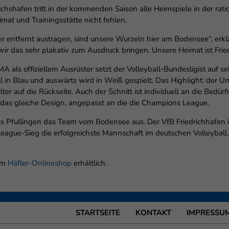
hshafen tritt in der kommenden Saison alle Heimspiele in der ra
mat und Trainingsstätte nicht fehlen.
 entfernt austragen, sind unsere Wurzeln hier am Bodensee“, erkl
wir das sehr plakativ zum Ausdruck bringen. Unsere Heimat ist Fri
 als offiziellem Ausrüster setzt der Volleyball-Bundesligist auf s
ll in Blau und auswärts wird in Weiß gespielt. Das Highlight: der 
ter auf die Rückseite. Auch der Schnitt ist individuell an die Bedür
f das gleiche Design, angepasst an die die Champions League.
aus Pfullingen das Team vom Bodensee aus. Der VfB Friedrichhafen is
gue-Sieg die erfolgreichste Mannschaft im deutschen Volleyball.
.
 im
Häfler-Onlineshop
erhältlich.
STARTSEITE
KONTAKT
IMPRESSU