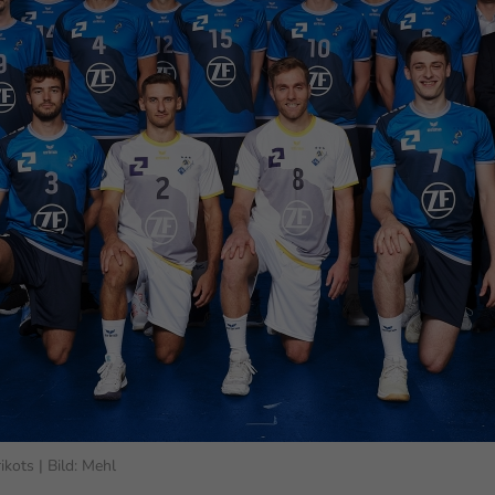
enziell (1)
zielle Cookies ermöglichen grundlegende Funktionen und sind für die einwandfr
ion der Website erforderlich.
Cookie-Informationen anzeigen
erne Medien (6)
lte von Videoplattformen und Social-Media-Plattformen werden standardmäßig
iert. Wenn Cookies von externen Medien akzeptiert werden, bedarf der Zugriff au
 Inhalte keiner manuellen Einwilligung mehr.
Cookie-Informationen anzeigen
Datenschutzerklärung
Im
kots | Bild: Mehl