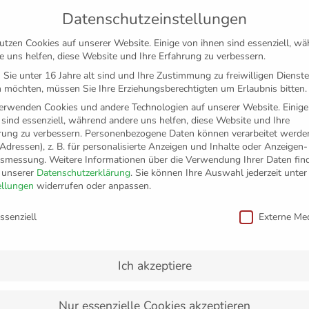
Datenschutzeinstellungen
utzen Cookies auf unserer Website. Einige von ihnen sind essenziell, w
e uns helfen, diese Website und Ihre Erfahrung zu verbessern.
Sie unter 16 Jahre alt sind und Ihre Zustimmung zu freiwilligen Dienst
 möchten, müssen Sie Ihre Erziehungsberechtigten um Erlaubnis bitten.
erwenden Cookies und andere Technologien auf unserer Website. Einige
 sind essenziell, während andere uns helfen, diese Website und Ihre
rung zu verbessern.
Personenbezogene Daten können verarbeitet werden
-Adressen), z. B. für personalisierte Anzeigen und Inhalte oder Anzeigen
tsmessung.
Weitere Informationen über die Verwendung Ihrer Daten fin
n unserer
Datenschutzerklärung
.
Sie können Ihre Auswahl jederzeit unter
TICKETS
FANSHOP
VFB
MEDIEN
PAR
ellungen
widerrufen oder anpassen.
schutzeinstellungen
ssenziell
Externe Me
riedrichshafen starten
 weitere gemeinsame Sai
Ich akzeptiere
Nur essenzielle Cookies akzeptieren