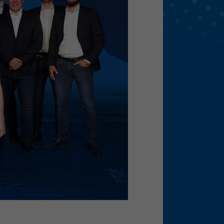
eie
Externe Medien
f
pressum