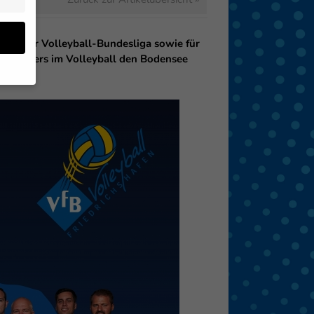
2 in der Volleyball-Bundesliga sowie für
telträgers im Volleyball den Bodensee
en
 von
 (z.
- und
den
eigen
Zurück