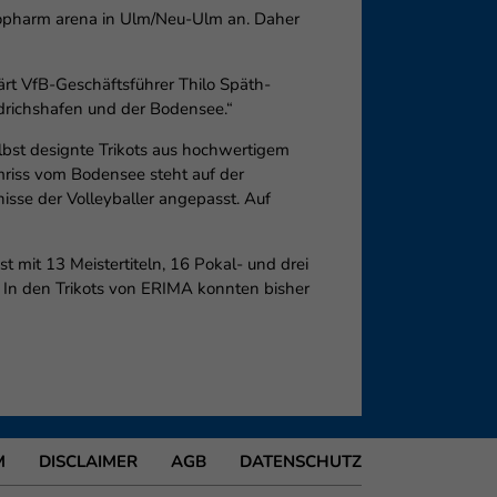
tiopharm arena in Ulm/Neu-Ulm an. Daher
ärt VfB-Geschäftsführer Thilo Späth-
edrichshafen und der Bodensee.“
elbst designte Trikots aus hochwertigem
Umriss vom Bodensee steht auf der
fnisse der Volleyballer angepasst. Auf
t mit 13 Meistertiteln, 16 Pokal- und drei
 In den Trikots von ERIMA konnten bisher
M
DISCLAIMER
AGB
DATENSCHUTZ