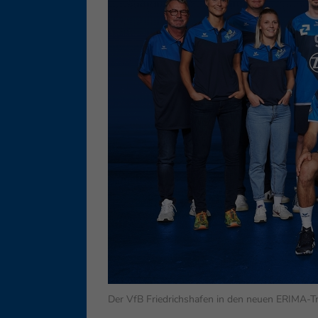
Ess
Essen
Funkt
Ext
Inha
block
diese
Der VfB Friedrichshafen in den neuen ERIMA-Tri