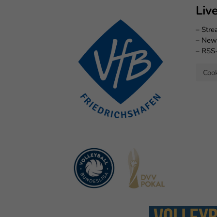
Liv
–
Str
–
New
–
RSS
Cook