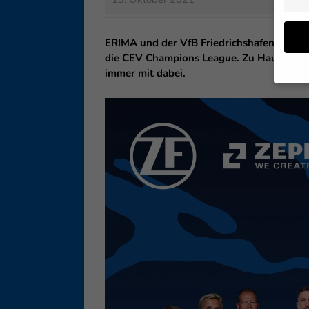
ERIMA und der VfB Friedrichshafen präsen
die CEV Champions League. Zu Hause tradi
immer mit dabei.
Wenn 
geben
Wir v
ihnen
Erfah
B. IP
Inhal
Sie i
Hier 
Einwi
lasse
Sp
Daten