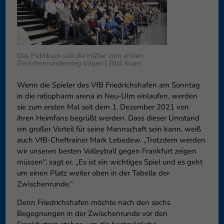
können Ihre Einwilligung zu ganzen Kategorien geben oder sich
weitere Informationen anzeigen lassen und so nur bestimmte
Cookies auswählen.
Speichern
Nur essenzielle Cookies akzeptieren
Das Publikum soll die Häfler zum ersten
Zwischenrundensieg tragen | Bild: Kram
Zurück
Datenschutzeinstellungen
Wenn die Spieler des VfB Friedrichshafen am Sonntag
Essenziell (1)
in die ratiopharm arena in Neu-Ulm einlaufen, werden
sie zum ersten Mal seit dem 1. Dezember 2021 von
Essenzielle Cookies ermöglichen grundlegende Funktionen und sind für
die einwandfreie Funktion der Website erforderlich.
ihren Heimfans begrüßt werden. Dass dieser Umstand
ein großer Vorteil für seine Mannschaft sein kann, weiß
Cookie-Informationen anzeigen
auch VfB-Cheftrainer Mark Lebedew. „Trotzdem werden
Externe Medien (6)
Exte
wir unseren besten Volleyball gegen Frankfurt zeigen
müssen“, sagt er. „Es ist ein wichtiges Spiel und es geht
Inhalte von Videoplattformen und Social-Media-Plattformen werden
um einen Platz weiter oben in der Tabelle der
standardmäßig blockiert. Wenn Cookies von externen Medien akzeptiert
Zwischenrunde.“
werden, bedarf der Zugriff auf diese Inhalte keiner manuellen
Einwilligung mehr.
Denn Friedrichshafen möchte nach den sechs
Cookie-Informationen anzeigen
Begegnungen in der Zwischenrunde vor den
Datenschutzerklärung
Impressum