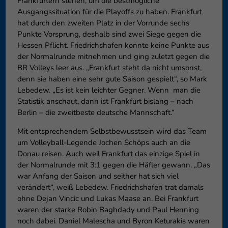
Frankfurtern stehen, um die bestmögliche
Ausgangssituation für die Playoffs zu haben. Frankfurt
hat durch den zweiten Platz in der Vorrunde sechs
Punkte Vorsprung, deshalb sind zwei Siege gegen die
Hessen Pflicht. Friedrichshafen konnte keine Punkte aus
der Normalrunde mitnehmen und ging zuletzt gegen die
BR Volleys leer aus. „Frankfurt steht da nicht umsonst,
denn sie haben eine sehr gute Saison gespielt“, so Mark
Lebedew. „Es ist kein leichter Gegner. Wenn man die
Statistik anschaut, dann ist Frankfurt bislang – nach
Berlin – die zweitbeste deutsche Mannschaft.“
Mit entsprechendem Selbstbewusstsein wird das Team
um Volleyball-Legende Jochen Schöps auch an die
Donau reisen. Auch weil Frankfurt das einzige Spiel in
der Normalrunde mit 3:1 gegen die Häfler gewann. „Das
war Anfang der Saison und seither hat sich viel
verändert“, weiß Lebedew. Friedrichshafen trat damals
ohne Dejan Vincic und Lukas Maase an. Bei Frankfurt
waren der starke Robin Baghdady und Paul Henning
noch dabei. Daniel Malescha und Byron Keturakis waren