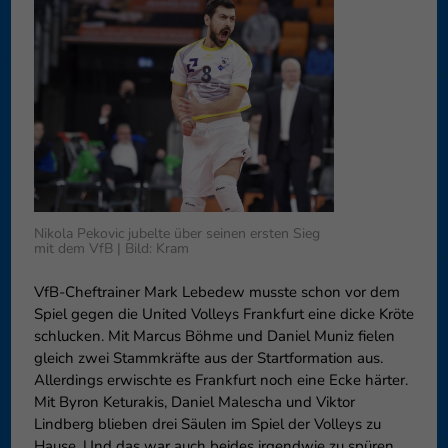
können Ihre Einwilligung zu ganzen Kategorien geben oder sich
weitere Informationen anzeigen lassen und so nur bestimmte
Cookies auswählen.
Speichern
Nur essenzielle Cookies akzeptieren
Zurück
Datenschutzeinstellungen
Essenziell (1)
Essenzielle Cookies ermöglichen grundlegende Funktionen und sind für
die einwandfreie Funktion der Website erforderlich.
Nikola Pekovic jubelte über seinen ersten Sieg
mit dem VfB | Bild: Kram
Cookie-Informationen anzeigen
VfB-Cheftrainer Mark Lebedew musste schon vor dem
Externe Medien (6)
Exte
Spiel gegen die United Volleys Frankfurt eine dicke Kröte
Inhalte von Videoplattformen und Social-Media-Plattformen werden
schlucken. Mit Marcus Böhme und Daniel Muniz fielen
standardmäßig blockiert. Wenn Cookies von externen Medien akzeptiert
gleich zwei Stammkräfte aus der Startformation aus.
werden, bedarf der Zugriff auf diese Inhalte keiner manuellen
Allerdings erwischte es Frankfurt noch eine Ecke härter.
Einwilligung mehr.
Mit Byron Keturakis, Daniel Malescha und Viktor
Cookie-Informationen anzeigen
Lindberg blieben drei Säulen im Spiel der Volleys zu
Datenschutzerklärung
Impressum
Hause. Und das war auch beides irgendwie zu spüren.