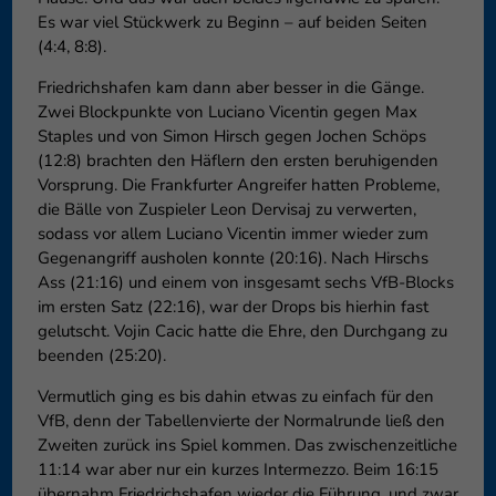
Es war viel Stückwerk zu Beginn – auf beiden Seiten
(4:4, 8:8).
Friedrichshafen kam dann aber besser in die Gänge.
Zwei Blockpunkte von Luciano Vicentin gegen Max
Staples und von Simon Hirsch gegen Jochen Schöps
(12:8) brachten den Häflern den ersten beruhigenden
Vorsprung. Die Frankfurter Angreifer hatten Probleme,
die Bälle von Zuspieler Leon Dervisaj zu verwerten,
sodass vor allem Luciano Vicentin immer wieder zum
Gegenangriff ausholen konnte (20:16). Nach Hirschs
Ass (21:16) und einem von insgesamt sechs VfB-Blocks
im ersten Satz (22:16), war der Drops bis hierhin fast
gelutscht. Vojin Cacic hatte die Ehre, den Durchgang zu
beenden (25:20).
Vermutlich ging es bis dahin etwas zu einfach für den
VfB, denn der Tabellenvierte der Normalrunde ließ den
Zweiten zurück ins Spiel kommen. Das zwischenzeitliche
11:14 war aber nur ein kurzes Intermezzo. Beim 16:15
übernahm Friedrichshafen wieder die Führung, und zwar