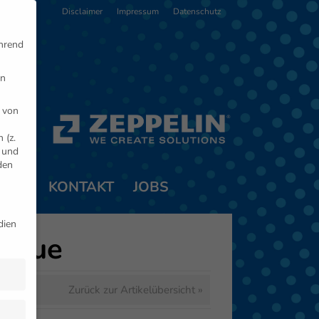
Disclaimer
Impressum
Datenschutz
ährend
en
 von
 (z.
- und
den
TNER
KONTAKT
JOBS
dien
eague
Zurück zur Artikelübersicht »