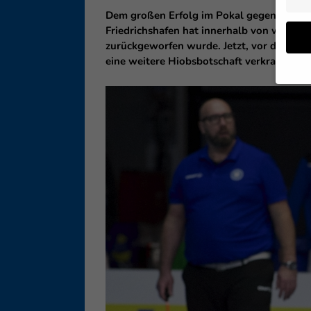
Dem großen Erfolg im Pokal gegen die Ber
Friedrichshafen hat innerhalb von wenige
zurückgeworfen wurde. Jetzt, vor der Cha
eine weitere Hiobsbotschaft verkraften.
Wenn 
geben
Wir v
ihnen
Erfah
B. IP
Inhal
Sie i
Hier 
Einwi
lasse
Sp
Daten