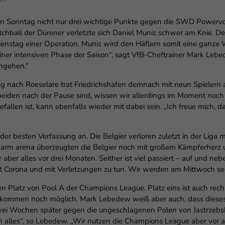
n Sonntag nicht nur drei wichtige Punkte gegen die SWD Powervol
chball der Dürener verletzte sich Daniel Muniz schwer am Knie. Der
nstag einer Operation. Muniz wird den Häflern somit eine ganze We
r intensiven Phase der Saison“, sagt VfB-Cheftrainer Mark Lebede
umgehen.“
nach Roeselare trat Friedrichshafen demnach mit neun Spielern a
eiden nach der Pause sind, wissen wir allerdings im Moment noch
llen ist, kann ebenfalls wieder mit dabei sein. „Ich freue mich, das
 der besten Verfassung an. Die Belgier verloren zuletzt in der Liga
rm arena überzeugten die Belgier noch mit großem Kämpferherz un
aber alles vor drei Monaten. Seither ist viel passiert – auf und neb
it Corona und mit Verletzungen zu tun. Wir werden am Mittwoch se
n Platz von Pool A der Champions League. Platz eins ist auch rechn
rkommen noch möglich. Mark Lebedew weiß aber auch, dass dieses
wei Wochen später gegen die ungeschlagenen Polen von Jastrzebsk
h alles“, so Lebedew. „Wir nutzen die Champions League aber vor 