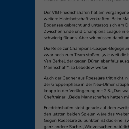
Der VfB Friedrichshafen hat am vergangene
weitere Hiobsbotschaft verkraften. Beim Mat
Bodensee gebracht und unterzog sich am Die
Zwischenrunde und Champions League in eine
schwierig für uns. Aber wir müssen damit 
Die Reise zur Champions-League-Begegnung 
zwar noch zum Team stoßen, „wie weit die b
Van Berkel, der gegen Düren ebenfalls ausgefa
Mannschaff“, so Lebedew weiter.
Auch der Gegner aus Roeselare tritt nicht in
der Gruppenphase in der Neu-Ulmer ratiopha
knapp in der Verlängerung mit 2:3. „Das war 
Cheftrainer. „Beide Mannschaften hatten m
Friedrichshafen steht gerade auf dem zweite
den letzten beiden Spielen wäre das Weite
Gegen Roeselare zu punkten ist das eine, z
ganz andere Sache. „Wir versuchen natürlic