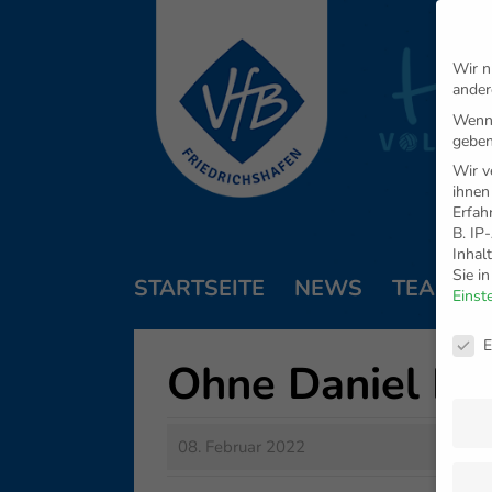
Wir n
ander
Wenn 
geben
Wir v
ihnen
Erfah
B. IP
Inhal
Sie i
STARTSEITE
NEWS
TEAM
Einst
Daten
E
Ohne Daniel Mu
08. Februar 2022