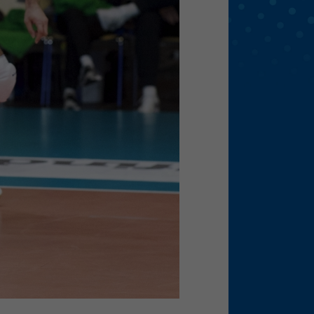
eie
Externe Medien
f
pressum