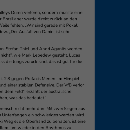
leys Düren verloren, sondern musste eine
 Brasilianer wurde direkt zurück an den
ile fehlen. „Wir sind gerade mit Pokal,
w. „Der Ausfall von Daniel ist sehr
n. Stefan Thiel und Andri Aganits werden
 nicht“, wie Mark Lebedew gesteht. Lucas
s die Jungs zurück sind, das ist gut für die
 mit 2:3 gegen Prefaxis Menen. Im Hinspiel
d einer stabilen Defensive. Der VfB verlor
en dem Feld“, erzählt der australische
hen, was das bedeutet.“
erisch nicht mehr drin. Mit zwei Siegen aus
 Unterfangen ein schwieriges werden wird.
i Wegiel die Oberhand zu behalten, ist eine
allem, um wieder in den Rhythmus zu