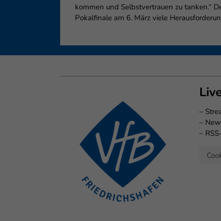
kommen und Selbstvertrauen zu tanken.“ De
Pokalfinale am 6. März viele Herausforde
Liv
–
Str
–
New
–
RSS
Cook