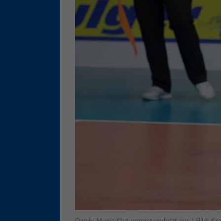
Ess
Essen
Funkt
Ext
Inha
block
diese
Daniel Muniz fällt vorerst verletzt aus | Bild: K