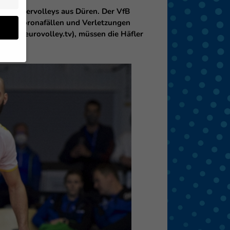
SWD Powervolleys aus Düren. Der VfB
r von Coronafällen und Verletzungen
e bei eurovolley.tv), müssen die Häfler
en
 von
 (z.
- und
den
eigen
Zurück