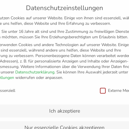
Datenschutzeinstellungen
utzen Cookies auf unserer Website. Einige von ihnen sind essenziell, w
e uns helfen, diese Website und Ihre Erfahrung zu verbessern.
Sie unter 16 Jahre alt sind und Ihre Zustimmung zu freiwilligen Dienst
 möchten, müssen Sie Ihre Erziehungsberechtigten um Erlaubnis bitten.
erwenden Cookies und andere Technologien auf unserer Website. Einige
 sind essenziell, während andere uns helfen, diese Website und Ihre
rung zu verbessern.
Personenbezogene Daten können verarbeitet werden
-Adressen), z. B. für personalisierte Anzeigen und Inhalte oder Anzeigen
tsmessung.
Weitere Informationen über die Verwendung Ihrer Daten fin
n unserer
Datenschutzerklärung
.
Sie können Ihre Auswahl jederzeit unter
TICKETS
FANSHOP
VFB
MEDIEN
PAR
ellungen
widerrufen oder anpassen.
schutzeinstellungen
ssenziell
Externe Me
niz in der Champions L
Ich akzeptiere
Nur essenzielle Cookies akzeptieren