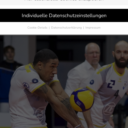
lin Recycling Volleys folgte die bittere Niederlage gegen die 
n Tagen zwei Gesichter gezeigt, auch weil der Club immer wiede
Individuelle Datenschutzeinstellungen
mpions League Begegnung am Mittwoch (9. Februar, 20:30 Uhr liv
Cookie-Details
Datenschutzerklärung
Impressum
Datenschutzeinstellungen
Sie unter 16 Jahre alt sind und Ihre Zustimmung zu freiwilligen Dienst
 möchten, müssen Sie Ihre Erziehungsberechtigten um Erlaubnis bitten.
erwenden Cookies und andere Technologien auf unserer Website. Einige
 sind essenziell, während andere uns helfen, diese Website und Ihre
rung zu verbessern.
Personenbezogene Daten können verarbeitet werden
-Adressen), z. B. für personalisierte Anzeigen und Inhalte oder Anzeigen
tsmessung.
Weitere Informationen über die Verwendung Ihrer Daten fin
n unserer
Datenschutzerklärung
.
finden Sie eine Übersicht über alle verwendeten Cookies. Sie können Ihre
lligung zu ganzen Kategorien geben oder sich weitere Informationen anz
n und so nur bestimmte Cookies auswählen.
eichern
Nur essenzielle Cookies akzeptieren
schutzeinstellungen