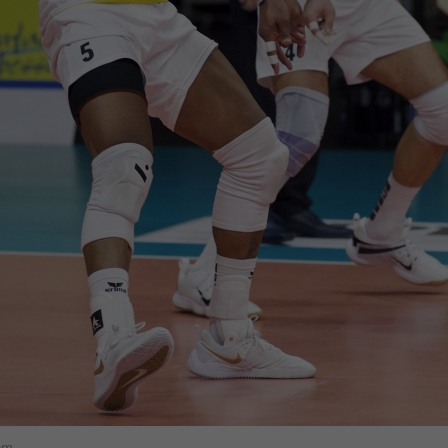
enziell (1)
zielle Cookies ermöglichen grundlegende Funktionen und sind für die einwandfr
ion der Website erforderlich.
Cookie-Informationen anzeigen
erne Medien (6)
lte von Videoplattformen und Social-Media-Plattformen werden standardmäßig
iert. Wenn Cookies von externen Medien akzeptiert werden, bedarf der Zugriff au
 Inhalte keiner manuellen Einwilligung mehr.
Cookie-Informationen anzeigen
Datenschutzerklärung
Im
ram