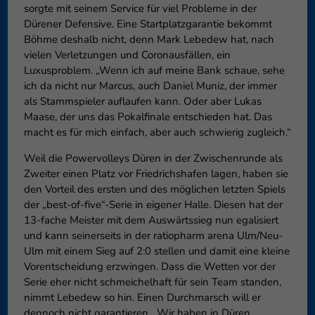
sorgte mit seinem Service für viel Probleme in der
Dürener Defensive. Eine Startplatzgarantie bekommt
Böhme deshalb nicht, denn Mark Lebedew hat, nach
vielen Verletzungen und Coronausfällen, ein
Luxusproblem. „Wenn ich auf meine Bank schaue, sehe
ich da nicht nur Marcus, auch Daniel Muniz, der immer
als Stammspieler auflaufen kann. Oder aber Lukas
Maase, der uns das Pokalfinale entschieden hat. Das
macht es für mich einfach, aber auch schwierig zugleich.“
Weil die Powervolleys Düren in der Zwischenrunde als
Zweiter einen Platz vor Friedrichshafen lagen, haben sie
den Vorteil des ersten und des möglichen letzten Spiels
der „best-of-five“-Serie in eigener Halle. Diesen hat der
13-fache Meister mit dem Auswärtssieg nun egalisiert
und kann seinerseits in der ratiopharm arena Ulm/Neu-
Ulm mit einem Sieg auf 2:0 stellen und damit eine kleine
Vorentscheidung erzwingen. Dass die Wetten vor der
Serie eher nicht schmeichelhaft für sein Team standen,
nimmt Lebedew so hin. Einen Durchmarsch will er
dennoch nicht garantieren. „Wir haben in Düren