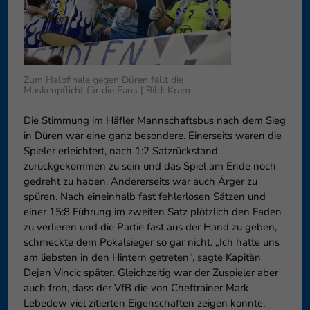
können Ihre Einwilligung zu ganzen Kategorien geben oder sich
weitere Informationen anzeigen lassen und so nur bestimmte
Cookies auswählen.
Speichern
Nur essenzielle Cookies akzeptieren
Zum Halbfinale gegen Düren fällt die
Maskenpflicht für die Fans | Bild: Kram
Zurück
Datenschutzeinstellungen
Die Stimmung im Häfler Mannschaftsbus nach dem Sieg
Essenziell (1)
in Düren war eine ganz besondere. Einerseits waren die
Essenzielle Cookies ermöglichen grundlegende Funktionen und sind für
Spieler erleichtert, nach 1:2 Satzrückstand
die einwandfreie Funktion der Website erforderlich.
zurückgekommen zu sein und das Spiel am Ende noch
Cookie-Informationen anzeigen
gedreht zu haben. Andererseits war auch Ärger zu
spüren. Nach eineinhalb fast fehlerlosen Sätzen und
Externe Medien (6)
Exte
einer 15:8 Führung im zweiten Satz plötzlich den Faden
zu verlieren und die Partie fast aus der Hand zu geben,
Inhalte von Videoplattformen und Social-Media-Plattformen werden
schmeckte dem Pokalsieger so gar nicht. „Ich hätte uns
standardmäßig blockiert. Wenn Cookies von externen Medien akzeptiert
werden, bedarf der Zugriff auf diese Inhalte keiner manuellen
am liebsten in den Hintern getreten“, sagte Kapitän
Einwilligung mehr.
Dejan Vincic später. Gleichzeitig war der Zuspieler aber
Cookie-Informationen anzeigen
auch froh, dass der VfB die von Cheftrainer Mark
Lebedew viel zitierten Eigenschaften zeigen konnte:
Datenschutzerklärung
Impressum