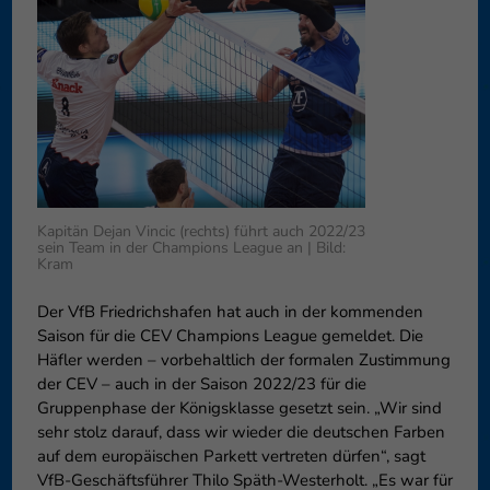
können Ihre Einwilligung zu ganzen Kategorien geben oder sich
weitere Informationen anzeigen lassen und so nur bestimmte
Cookies auswählen.
Speichern
Nur essenzielle Cookies akzeptieren
Zurück
Datenschutzeinstellungen
Essenziell (1)
Kapitän Dejan Vincic (rechts) führt auch 2022/23
Essenzielle Cookies ermöglichen grundlegende Funktionen und sind für
sein Team in der Champions League an | Bild:
die einwandfreie Funktion der Website erforderlich.
Kram
Cookie-Informationen anzeigen
Der VfB Friedrichshafen hat auch in der kommenden
Externe Medien (6)
Exte
Saison für die CEV Champions League gemeldet. Die
Häfler werden – vorbehaltlich der formalen Zustimmung
Inhalte von Videoplattformen und Social-Media-Plattformen werden
der CEV – auch in der Saison 2022/23 für die
standardmäßig blockiert. Wenn Cookies von externen Medien akzeptiert
werden, bedarf der Zugriff auf diese Inhalte keiner manuellen
Gruppenphase der Königsklasse gesetzt sein. „Wir sind
Einwilligung mehr.
sehr stolz darauf, dass wir wieder die deutschen Farben
Cookie-Informationen anzeigen
auf dem europäischen Parkett vertreten dürfen“, sagt
VfB-Geschäftsführer Thilo Späth-Westerholt. „Es war für
Datenschutzerklärung
Impressum