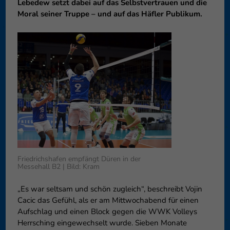
Lebedew setzt dabei auf das Selbstvertrauen und die
können Ihre Einwilligung zu ganzen Kategorien geben oder sich
Moral seiner Truppe – und auf das Häfler Publikum.
weitere Informationen anzeigen lassen und so nur bestimmte
Cookies auswählen.
Speichern
Nur essenzielle Cookies akzeptieren
Zurück
Datenschutzeinstellungen
Essenziell (1)
Essenzielle Cookies ermöglichen grundlegende Funktionen und sind für
die einwandfreie Funktion der Website erforderlich.
Cookie-Informationen anzeigen
Externe Medien (6)
Exte
Friedrichshafen empfängt Düren in der
Messehall B2 | Bild: Kram
Inhalte von Videoplattformen und Social-Media-Plattformen werden
standardmäßig blockiert. Wenn Cookies von externen Medien akzeptiert
„Es war seltsam und schön zugleich“, beschreibt Vojin
werden, bedarf der Zugriff auf diese Inhalte keiner manuellen
Einwilligung mehr.
Cacic das Gefühl, als er am Mittwochabend für einen
Aufschlag und einen Block gegen die WWK Volleys
Cookie-Informationen anzeigen
Herrsching eingewechselt wurde. Sieben Monate
Datenschutzerklärung
Impressum