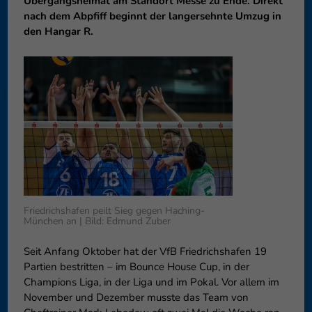
Übergangsheimat am Standort Messe zu Ende. Direkt
können Ihre Einwilligung zu ganzen Kategorien geben oder sich
nach dem Abpfiff beginnt der langersehnte Umzug in
weitere Informationen anzeigen lassen und so nur bestimmte
den Hangar R.
Cookies auswählen.
Speichern
Nur essenzielle Cookies akzeptieren
Zurück
Datenschutzeinstellungen
Essenziell (1)
Essenzielle Cookies ermöglichen grundlegende Funktionen und sind für
die einwandfreie Funktion der Website erforderlich.
Cookie-Informationen anzeigen
Externe Medien (6)
Exte
Friedrichshafen peilt Sieg gegen Haching-
München an | Bild: Edmund Zuber
Inhalte von Videoplattformen und Social-Media-Plattformen werden
standardmäßig blockiert. Wenn Cookies von externen Medien akzeptiert
Seit Anfang Oktober hat der VfB Friedrichshafen 19
werden, bedarf der Zugriff auf diese Inhalte keiner manuellen
Partien bestritten – im Bounce House Cup, in der
Einwilligung mehr.
Champions Liga, in der Liga und im Pokal. Vor allem im
Cookie-Informationen anzeigen
November und Dezember musste das Team von
Datenschutzerklärung
Impressum