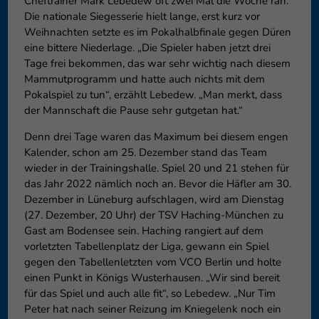
Cheftrainer Mark Lebedew oft zwei Mal die Woche ran.
Die nationale Siegesserie hielt lange, erst kurz vor
Weihnachten setzte es im Pokalhalbfinale gegen Düren
eine bittere Niederlage. „Die Spieler haben jetzt drei
Tage frei bekommen, das war sehr wichtig nach diesem
Mammutprogramm und hatte auch nichts mit dem
Pokalspiel zu tun“, erzählt Lebedew. „Man merkt, dass
der Mannschaft die Pause sehr gutgetan hat.“
Denn drei Tage waren das Maximum bei diesem engen
Kalender, schon am 25. Dezember stand das Team
wieder in der Trainingshalle. Spiel 20 und 21 stehen für
das Jahr 2022 nämlich noch an. Bevor die Häfler am 30.
Dezember in Lüneburg aufschlagen, wird am Dienstag
(27. Dezember, 20 Uhr) der TSV Haching-München zu
Gast am Bodensee sein. Haching rangiert auf dem
vorletzten Tabellenplatz der Liga, gewann ein Spiel
gegen den Tabellenletzten vom VCO Berlin und holte
einen Punkt in Königs Wusterhausen. „Wir sind bereit
für das Spiel und auch alle fit“, so Lebedew. „Nur Tim
Peter hat nach seiner Reizung im Kniegelenk noch ein