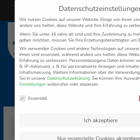
Datenschutzeinstellunge
MENÜ
Wir nutzen Cookies auf unserer Website. Einige von ihnen sin
andere uns helfen, diese Website und Ihre Erfahrung zu verbe
Disclaimer
Impressum
Datenschutz
Wenn Sie unter 16 Jahre alt sind und Ihre Zustimmung zu frei
geben möchten, müssen Sie Ihre Erziehungsberechtigten um Er
Wir verwenden Cookies und andere Technologien auf unserer 
ihnen sind essenziell, während andere uns helfen, diese Webs
Erfahrung zu verbessern.
Personenbezogene Daten können vera
B. IP-Adressen), z. B. für personalisierte Anzeigen und Inhalt
Inhaltsmessung.
Weitere Informationen über die Verwendung 
Sie in unserer
Datenschutzerklärung
.
Sie können Ihre Auswahl 
Einstellungen
widerrufen oder anpassen.
Datenschutzeinstellungen
Essenziell
Ich akzeptiere
Zurück zur
02. Februar 2023
Artikelübersicht »
Nur essenzielle Cookies akzeptier