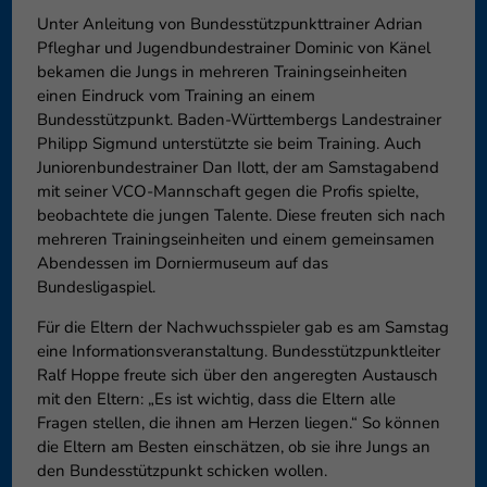
Datenschutzeinstellungen
Unter Anleitung von Bundesstützpunkttrainer Adrian
Essenziell (1)
Pfleghar und Jugendbundestrainer Dominic von Känel
Essenzielle Cookies ermöglichen grundlegende Funktionen und sind 
bekamen die Jungs in mehreren Trainingseinheiten
Funktion der Website erforderlich.
einen Eindruck vom Training an einem
Cookie-Informationen anzeigen
Bundesstützpunkt. Baden-Württembergs Landestrainer
Philipp Sigmund unterstützte sie beim Training. Auch
Externe Medien (6)
Juniorenbundestrainer Dan Ilott, der am Samstagabend
mit seiner VCO-Mannschaft gegen die Profis spielte,
Inhalte von Videoplattformen und Social-Media-Plattformen werde
beobachtete die jungen Talente. Diese freuten sich nach
blockiert. Wenn Cookies von externen Medien akzeptiert werden, beda
diese Inhalte keiner manuellen Einwilligung mehr.
mehreren Trainingseinheiten und einem gemeinsamen
Abendessen im Dorniermuseum auf das
Cookie-Informationen anzeigen
Bundesligaspiel.
Datensc
Für die Eltern der Nachwuchsspieler gab es am Samstag
eine Informationsveranstaltung. Bundesstützpunktleiter
Ralf Hoppe freute sich über den angeregten Austausch
mit den Eltern: „Es ist wichtig, dass die Eltern alle
Fragen stellen, die ihnen am Herzen liegen.“ So können
die Eltern am Besten einschätzen, ob sie ihre Jungs an
den Bundesstützpunkt schicken wollen.