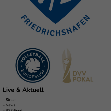
Live & Aktuell
–
Stream
–
News
–
RSS-Feed