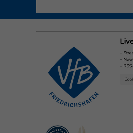
Liv
–
Str
–
New
–
RSS
Cook