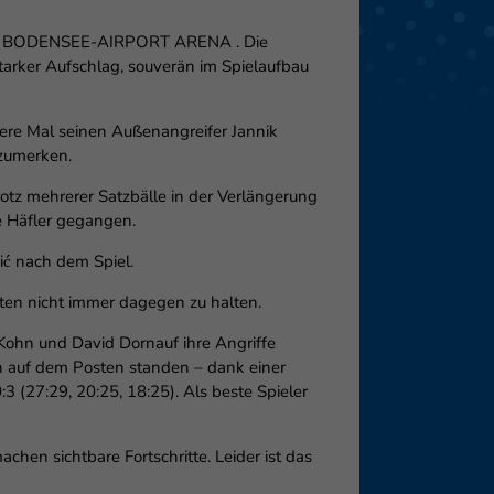
n der BODENSEE-AIRPORT ARENA . Die
eie
tarker Aufschlag, souverän im Spielaufbau
ere Mal seinen Außenangreifer Jannik
Externe Medien
nzumerken.
f
rotz mehrerer Satzbälle in der Verlängerung
e Häfler gegangen.
ić nach dem Spiel.
pressum
chten nicht immer dagegen zu halten.
Kohn und David Dornauf ihre Angriffe
ch auf dem Posten standen – dank einer
 (27:29, 20:25, 18:25). Als beste Spieler
hen sichtbare Fortschritte. Leider ist das