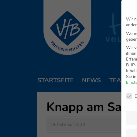
Wir n
ander
Wenn 
geben
Wir v
ihnen
Erfah
B. IP
Inhal
Sie i
STARTSEITE
NEWS
TEAM
Einst
Daten
E
Knapp am Satz
19. Februar 2023