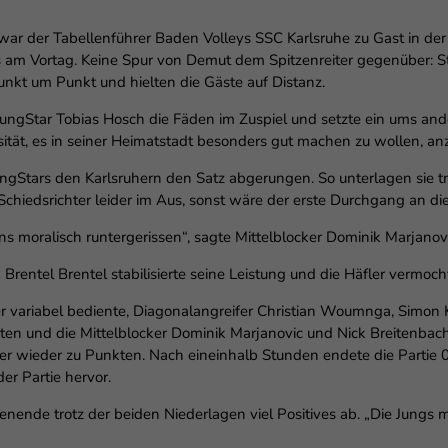
enziell (1)
 war der Tabellenführer Baden Volleys SSC Karlsruhe zu Gast i
zielle Cookies ermöglichen grundlegende Funktionen und sind für die einwandfr
ion der Website erforderlich.
ls am Vortag. Keine Spur von Demut dem Spitzenreiter gegenüber: S
unkt um Punkt und hielten die Gäste auf Distanz.
Cookie-Informationen anzeigen
ungStar Tobias Hosch die Fäden im Zuspiel und setzte ein ums and
erne Medien (6)
sität, es in seiner Heimatstadt besonders gut machen zu wollen, a
lte von Videoplattformen und Social-Media-Plattformen werden standardmäßig
iert. Wenn Cookies von externen Medien akzeptiert werden, bedarf der Zugriff au
oungStars den Karlsruhern den Satz abgerungen. So unterlagen sie t
 Inhalte keiner manuellen Einwilligung mehr.
chiedsrichter leider im Aus, sonst wäre der erste Durchgang an di
Cookie-Informationen anzeigen
uns moralisch runtergerissen“, sagte Mittelblocker Dominik Marjanov
Datenschutzerklärung
Im
nik Brentel Brentel stabilisierte seine Leistung und die Häfler vermo
r variabel bediente, Diagonalangreifer Christian Woumnga, Simon 
hten und die Mittelblocker Dominik Marjanovic und Nick Breitenba
 wieder zu Punkten. Nach eineinhalb Stunden endete die Partie 0:3
er Partie hervor.
de trotz der beiden Niederlagen viel Positives ab. „Die Jungs mac