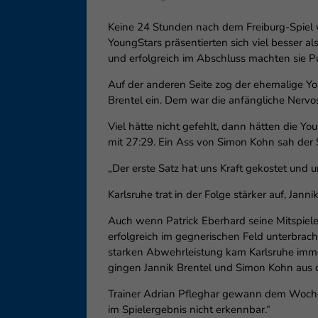
Ess
Keine 24 Stunden nach dem Freiburg-Spiel
Essen
Funkt
YoungStars präsentierten sich viel besser a
und erfolgreich im Abschluss machten sie P
Auf der anderen Seite zog der ehemalige Yo
Ext
Brentel ein. Dem war die anfängliche Nervo
Inha
block
Viel hätte nicht gefehlt, dann hätten die Y
diese
mit 27:29. Ein Ass von Simon Kohn sah der S
„Der erste Satz hat uns Kraft gekostet und 
Karlsruhe trat in der Folge stärker auf, Jan
Auch wenn Patrick Eberhard seine Mitspiele
erfolgreich im gegnerischen Feld unterbrac
starken Abwehrleistung kam Karlsruhe immer
gingen Jannik Brentel und Simon Kohn aus d
Trainer Adrian Pfleghar gewann dem Wochenen
im Spielergebnis nicht erkennbar.“