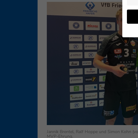
Wenn 
geben
Wir v
ihnen
Erfah
B. IP
Inhal
Sie i
Hier 
Einwi
lasse
Sp
Jannik Brentel, Ralf Hoppe und Simon Kohn (von
Daten
MVP-Ehrung.