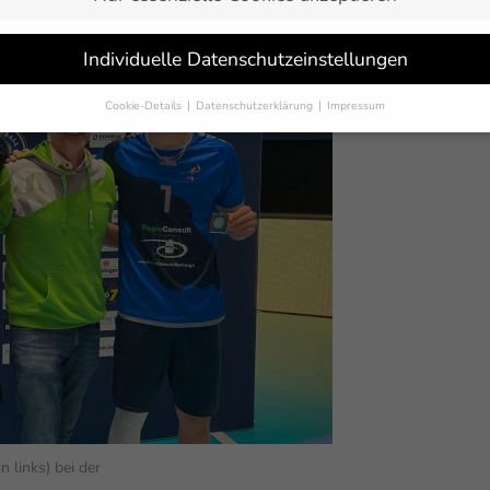
Individuelle Datenschutzeinstellungen
Cookie-Details
Datenschutzerklärung
Impressum
Datenschutzeinstellungen
Sie unter 16 Jahre alt sind und Ihre Zustimmung zu freiwilligen Dienst
 möchten, müssen Sie Ihre Erziehungsberechtigten um Erlaubnis bitten.
erwenden Cookies und andere Technologien auf unserer Website. Einige
 sind essenziell, während andere uns helfen, diese Website und Ihre
rung zu verbessern.
Personenbezogene Daten können verarbeitet werden
-Adressen), z. B. für personalisierte Anzeigen und Inhalte oder Anzeigen
tsmessung.
Weitere Informationen über die Verwendung Ihrer Daten fin
n unserer
Datenschutzerklärung
.
finden Sie eine Übersicht über alle verwendeten Cookies. Sie können Ihre
lligung zu ganzen Kategorien geben oder sich weitere Informationen anz
n und so nur bestimmte Cookies auswählen.
eichern
Nur essenzielle Cookies akzeptieren
 links) bei der
schutzeinstellungen