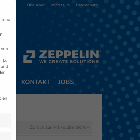
Disclaimer
Impressum
Datenschutz
ährend
en
 von
 (z.
- und
den
TNER
KONTAKT
JOBS
dien
mt
Zurück zur Artikelübersicht »