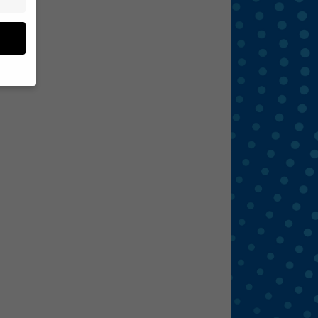
en
 von
 (z.
- und
den
eigen
Zurück