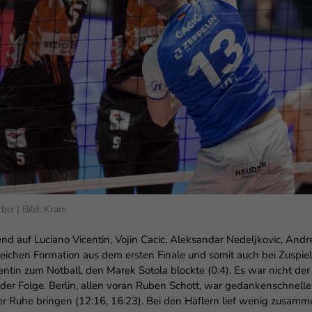
enziell (1)
zielle Cookies ermöglichen grundlegende Funktionen und sind für die einwandfr
ion der Website erforderlich.
Cookie-Informationen anzeigen
erne Medien (6)
lte von Videoplattformen und Social-Media-Plattformen werden standardmäßig
iert. Wenn Cookies von externen Medien akzeptiert werden, bedarf der Zugriff au
 Inhalte keiner manuellen Einwilligung mehr.
Cookie-Informationen anzeigen
Datenschutzerklärung
Im
bei | Bild: Kram
auf Luciano Vicentin, Vojin Cacic, Aleksandar Nedeljkovic, Andre
lgreichen Formation aus dem ersten Finale und somit auch bei Zuspie
entin zum Notball, den Marek Sotola blockte (0:4). Es war nicht der
er Folge. Berlin, allen voran Ruben Schott, war gedankenschneller
der Ruhe bringen (12:16, 16:23). Bei den Häflern lief wenig zusamm