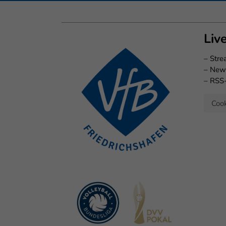
Liv
–
Str
–
New
–
RSS
Cook