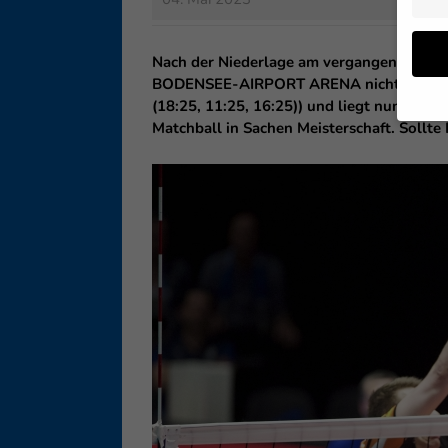
Nach der Niederlage am vergangenen Monta
BODENSEE-AIRPORT ARENA nicht bezwinge
(18:25, 11:25, 16:25)) und liegt nun in d
Matchball in Sachen Meisterschaft. Sollte
Wenn 
geben
Wir v
ihnen
Erfah
B. IP
Inhal
Sie i
Hier 
Einwi
lasse
Sp
Daten