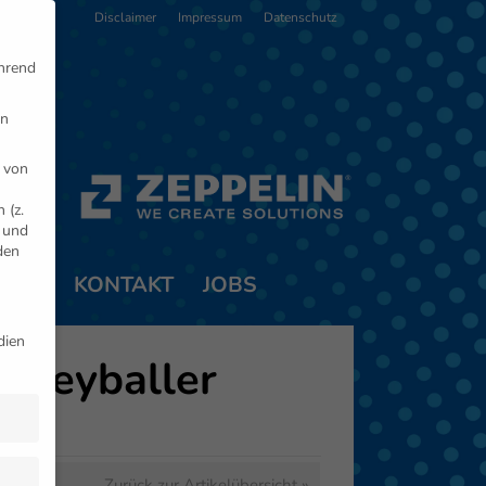
Disclaimer
Impressum
Datenschutz
ährend
en
 von
 (z.
- und
den
TNER
KONTAKT
JOBS
dien
olleyballer
Zurück zur Artikelübersicht »