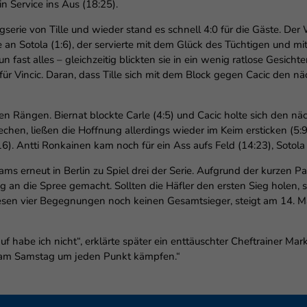
n Service ins Aus (18:25).
erie von Tille und wieder stand es schnell 4:0 für die Gäste. Der W
e an Sotola (1:6), der servierte mit dem Glück des Tüchtigen und mit
fast alles – gleichzeitig blickten sie in ein wenig ratlose Gesicht
für Vincic. Daran, dass Tille sich mit dem Block gegen Cacic den nä
den Rängen. Biernat blockte Carle (4:5) und Cacic holte sich den nä
chen, ließen die Hoffnung allerdings wieder im Keim ersticken (5:9
:16). Antti Ronkainen kam noch für ein Ass aufs Feld (14:23), Sotol
 erneut in Berlin zu Spiel drei der Serie. Aufgrund der kurzen Pa
eg an die Spree gemacht. Sollten die Häfler den ersten Sieg holen, 
iesen vier Begegnungen noch keinen Gesamtsieger, steigt am 14. Mai
lauf habe ich nicht“, erklärte später ein enttäuschter Cheftrainer M
d am Samstag um jeden Punkt kämpfen.“