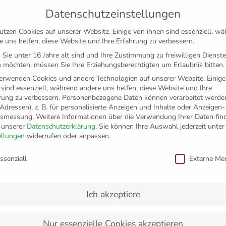
Datenschutzeinstellungen
utzen Cookies auf unserer Website. Einige von ihnen sind essenziell, w
e uns helfen, diese Website und Ihre Erfahrung zu verbessern.
Sie unter 16 Jahre alt sind und Ihre Zustimmung zu freiwilligen Dienst
 möchten, müssen Sie Ihre Erziehungsberechtigten um Erlaubnis bitten.
erwenden Cookies und andere Technologien auf unserer Website. Einige
 sind essenziell, während andere uns helfen, diese Website und Ihre
rung zu verbessern.
Personenbezogene Daten können verarbeitet werden
-Adressen), z. B. für personalisierte Anzeigen und Inhalte oder Anzeigen
tsmessung.
Weitere Informationen über die Verwendung Ihrer Daten fin
n unserer
Datenschutzerklärung
.
Sie können Ihre Auswahl jederzeit unter
TICKETS
FANSHOP
VFB
MEDIEN
PAR
ellungen
widerrufen oder anpassen.
schutzeinstellungen
ssenziell
Externe Me
 von der Rolle – Häfler V
as zweite Finalspiel
Ich akzeptiere
Nur essenzielle Cookies akzeptieren