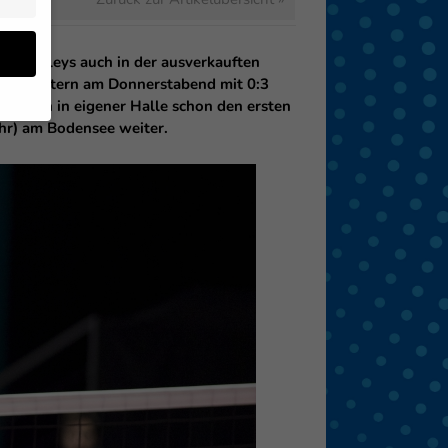
NG Volleys auch in der ausverkauften
ptstädtern am Donnerstabend mit 0:3
t Berlin in eigener Halle schon den ersten
Uhr) am Bodensee weiter.
en
 von
 (z.
- und
den
eigen
Zurück