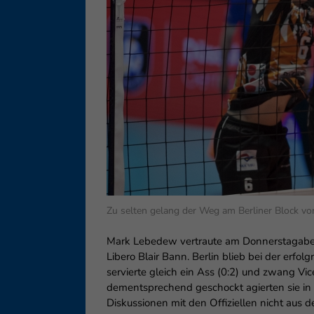
Ess
Essen
Funkt
Ext
Inha
block
diese
Zu selten gelang der Weg am Berliner Block vor
Mark Lebedew vertraute am Donnerstagabend 
Libero Blair Bann. Berlin blieb bei der erfo
servierte gleich ein Ass (0:2) und zwang Vic
dementsprechend geschockt agierten sie in d
Diskussionen mit den Offiziellen nicht aus 