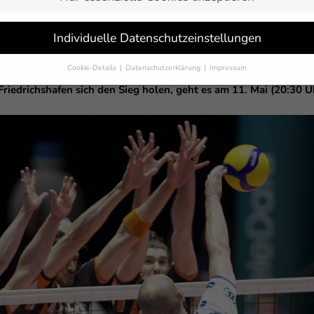
Individuelle Datenschutzeinstellungen
g in Berlin, konnte der VfB Friedrichshafen die Berlin RECYCLI
n. Das Team von Cheftrainer Mark Lebedew unterlag den Hau
Cookie-Details
Datenschutzerklärung
Impressum
er „best-of-five“-Serie mit 0:2 zurück. Am kommenden Samstag ha
Datenschutzeinstellungen
 Friedrichshafen sich den Sieg holen, geht es am 11. Mai (20:30 
Sie unter 16 Jahre alt sind und Ihre Zustimmung zu freiwilligen Dienst
 möchten, müssen Sie Ihre Erziehungsberechtigten um Erlaubnis bitten.
erwenden Cookies und andere Technologien auf unserer Website. Einige
 sind essenziell, während andere uns helfen, diese Website und Ihre
rung zu verbessern.
Personenbezogene Daten können verarbeitet werden
-Adressen), z. B. für personalisierte Anzeigen und Inhalte oder Anzeigen
tsmessung.
Weitere Informationen über die Verwendung Ihrer Daten fin
n unserer
Datenschutzerklärung
.
finden Sie eine Übersicht über alle verwendeten Cookies. Sie können Ihre
lligung zu ganzen Kategorien geben oder sich weitere Informationen anz
n und so nur bestimmte Cookies auswählen.
eichern
Nur essenzielle Cookies akzeptieren
schutzeinstellungen