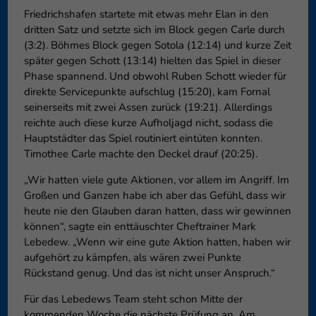
Friedrichshafen startete mit etwas mehr Elan in den
dritten Satz und setzte sich im Block gegen Carle durch
(3:2). Böhmes Block gegen Sotola (12:14) und kurze Zeit
später gegen Schott (13:14) hielten das Spiel in dieser
Phase spannend. Und obwohl Ruben Schott wieder für
direkte Servicepunkte aufschlug (15:20), kam Fornal
seinerseits mit zwei Assen zurück (19:21). Allerdings
reichte auch diese kurze Aufholjagd nicht, sodass die
Hauptstädter das Spiel routiniert eintüten konnten.
Timothee Carle machte den Deckel drauf (20:25).
„Wir hatten viele gute Aktionen, vor allem im Angriff. Im
Großen und Ganzen habe ich aber das Gefühl, dass wir
heute nie den Glauben daran hatten, dass wir gewinnen
können“, sagte ein enttäuschter Cheftrainer Mark
Lebedew. „Wenn wir eine gute Aktion hatten, haben wir
aufgehört zu kämpfen, als wären zwei Punkte
Rückstand genug. Und das ist nicht unser Anspruch.“
Für das Lebedews Team steht schon Mitte der
kommenden Woche die nächste Prüfung an. Am