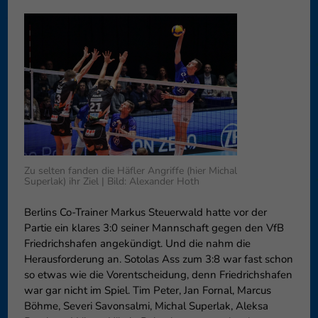
können Ihre Einwilligung zu ganzen Kategorien geben oder sich
weitere Informationen anzeigen lassen und so nur bestimmte
Cookies auswählen.
Speichern
Nur essenzielle Cookies akzeptieren
Zurück
Datenschutzeinstellungen
Essenziell (1)
Essenzielle Cookies ermöglichen grundlegende Funktionen und sind für
die einwandfreie Funktion der Website erforderlich.
Zu selten fanden die Häfler Angriffe (hier Michal
Superlak) ihr Ziel | Bild: Alexander Hoth
Cookie-Informationen anzeigen
Externe Medien (6)
Exte
Berlins Co-Trainer Markus Steuerwald hatte vor der
Partie ein klares 3:0 seiner Mannschaft gegen den VfB
Inhalte von Videoplattformen und Social-Media-Plattformen werden
Friedrichshafen angekündigt. Und die nahm die
standardmäßig blockiert. Wenn Cookies von externen Medien akzeptiert
Herausforderung an. Sotolas Ass zum 3:8 war fast schon
werden, bedarf der Zugriff auf diese Inhalte keiner manuellen
Einwilligung mehr.
so etwas wie die Vorentscheidung, denn Friedrichshafen
war gar nicht im Spiel. Tim Peter, Jan Fornal, Marcus
Cookie-Informationen anzeigen
Böhme, Severi Savonsalmi, Michal Superlak, Aleksa
Datenschutzerklärung
Impressum