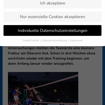
Ich akzeptiere
Zurück zur
23. November 2023
Artikelübersicht »
Nur essenzielle Cookies akzeptieren
Simon Kohn wird dem VfB Friedrichshafen bis zum
Individuelle Datenschutzeinstellungen
Jahresende nicht zur Verfügung stehen. Der
Außenangreifer hatte sich zu Beginn der Woche im
Cookie-Details
Datenschutzerklärung
Impressum
Training am Arm verletzt. Nach weiteren
Datenschutzeinstellungen
Untersuchungen stellten die Teamärzte eine kleinere
Fraktur am Oberarm fest. Schon in drei Wochen etwa
Wenn Sie unter 16 Jahre alt sind und Ihre Zustimmung zu
freiwilligen Diensten geben möchten, müssen Sie Ihre
wird Kohn wieder mit dem Training beginnen, um
Erziehungsberechtigten um Erlaubnis bitten.
dann Anfang Januar wieder anzugreifen.
Wir verwenden Cookies und andere Technologien auf unserer
Website. Einige von ihnen sind essenziell, während andere uns
helfen, diese Website und Ihre Erfahrung zu verbessern.
Personenbezogene Daten können verarbeitet werden (z. B. IP-
Adressen), z. B. für personalisierte Anzeigen und Inhalte oder
Anzeigen- und Inhaltsmessung.
Weitere Informationen über die
Verwendung Ihrer Daten finden Sie in unserer
Datenschutzerklärung
.
Hier finden Sie eine Übersicht über alle verwendeten Cookies. Sie