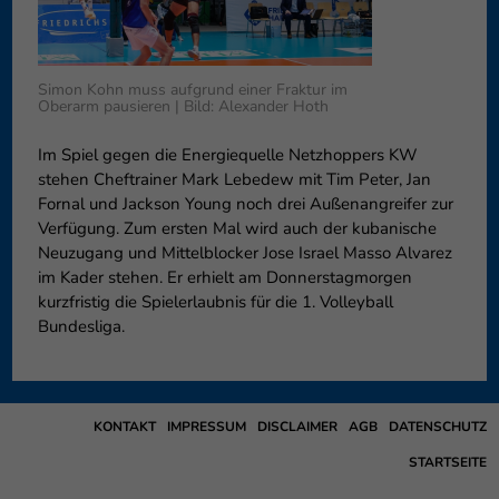
können Ihre Einwilligung zu ganzen Kategorien geben oder sich
weitere Informationen anzeigen lassen und so nur bestimmte
Cookies auswählen.
Simon Kohn muss aufgrund einer Fraktur im
Oberarm pausieren | Bild: Alexander Hoth
Speichern
Nur essenzielle Cookies akzeptieren
Im Spiel gegen die Energiequelle Netzhoppers KW
Zurück
stehen Cheftrainer Mark Lebedew mit Tim Peter, Jan
Datenschutzeinstellungen
Essenziell (1)
Fornal und Jackson Young noch drei Außenangreifer zur
Verfügung. Zum ersten Mal wird auch der kubanische
Essenzielle Cookies ermöglichen grundlegende Funktionen und sind für
Neuzugang und Mittelblocker Jose Israel Masso Alvarez
die einwandfreie Funktion der Website erforderlich.
im Kader stehen. Er erhielt am Donnerstagmorgen
Cookie-Informationen anzeigen
kurzfristig die Spielerlaubnis für die 1. Volleyball
Bundesliga.
Externe Medien (6)
Exte
Inhalte von Videoplattformen und Social-Media-Plattformen werden
standardmäßig blockiert. Wenn Cookies von externen Medien akzeptiert
werden, bedarf der Zugriff auf diese Inhalte keiner manuellen
KONTAKT
IMPRESSUM
DISCLAIMER
AGB
DATENSCHUTZ
Einwilligung mehr.
Cookie-Informationen anzeigen
STARTSEITE
Datenschutzerklärung
Impressum