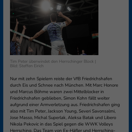
können Ihre Einwilligung zu ganzen Kategorien geben oder sich
weitere Informationen anzeigen lassen und so nur bestimmte
Cookies auswählen.
Speichern
Nur essenzielle Cookies akzeptieren
Zurück
Datenschutzeinstellungen
Essenziell (1)
Tim Peter überwindet den Herrschinger Block |
Essenzielle Cookies ermöglichen grundlegende Funktionen und sind für
Bild: Steffen Eirich
die einwandfreie Funktion der Website erforderlich.
Cookie-Informationen anzeigen
Nur mit zehn Spielern reiste der VfB Friedrichshafen
durch Eis und Schnee nach München. Mit Marc Honore
Externe Medien (6)
Exte
und Marcus Böhme waren zwei Mittelblocker in
Friedrichshafen geblieben, Simon Kohn fällt weiter
Inhalte von Videoplattformen und Social-Media-Plattformen werden
standardmäßig blockiert. Wenn Cookies von externen Medien akzeptiert
aufgrund einer Armverletzung aus. Friedrichshafen ging
werden, bedarf der Zugriff auf diese Inhalte keiner manuellen
also mit Tim Peter, Jackson Young, Severi Savonsalmi,
Einwilligung mehr.
Jose Masso, Michal Superlak, Aleksa Batak und Libero
Cookie-Informationen anzeigen
Nikola Pekovic in das Spiel gegen die WWK Volleys
Herrsching. Das Team von Ex-Häfler und Herrsching-
Datenschutzerklärung
Impressum