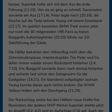
besser. Superlak holte sich mit dem Ass die erste
Führung (11:10). Von da an ging es schnell. Savonsalmi
servierte ein Ass (17:14), Peter legte nach (20:16), die
Kirsche auf die Torte lieferte Young mit einem Einerblock
(22:17). Im spärlich besetzten BMW Park waren jetzt
nur noch die 30 mitgereisten VfB-Fans zu hören.
Burggräfs Aufschlagfehler (25:20) führte zur 2:0
Satzführung der Gäste.
Die Häfler bekamen den Höhenflug nicht über die
Zehnminutenpause. Interimskapitän Tim Peter und Co.
liefen immer wieder einem Rückstand hinterher (2:4,
7:10). Eric Burggräf servierte dann noch einmal fehlerlos
und sicherte fast schon den Satzgewinn für die
Gastgeber (16:21). Ein blendend aufgelegter Jackson
Young konnte daran auch nichts ändern. Die WWK
Volleys holten sich den Durchgang (21:25).
Der Rückschlag setzte bei den Häflern neue Kräfte frei.
Besonders der spätere MVP Michal Superlak drehte jetzt
im Angriff (3:2, 4:2) und im Aufschlag (7:2) auf. Auch der