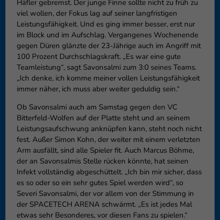
Häfler gebremst. Der junge Finne sollte nicht zu früh zu
viel wollen, der Fokus lag auf seiner langfristigen
Leistungsfähigkeit. Und es ging immer besser, erst nur
im Block und im Aufschlag. Vergangenes Wochenende
gegen Düren glänzte der 23-Jährige auch im Angriff mit
100 Prozent Durchschlagskraft. „Es war eine gute
Teamleistung“, sagt Savonsalmi zum 3:0 seines Teams.
„Ich denke, ich komme meiner vollen Leistungsfähigkeit
immer näher, ich muss aber weiter geduldig sein.“
Ob Savonsalmi auch am Samstag gegen den VC
Bitterfeld-Wolfen auf der Platte steht und an seinem
Leistungsaufschwung anknüpfen kann, steht noch nicht
fest. Außer Simon Kohn, der weiter mit einem verletzten
Arm ausfällt, sind alle Spieler fit. Auch Marcus Böhme,
der an Savonsalmis Stelle rücken könnte, hat seinen
Infekt vollständig abgeschüttelt. „Ich bin mir sicher, dass
es so oder so ein sehr gutes Spiel werden wird“, so
Severi Savonsalmi, der vor allem von der Stimmung in
der SPACETECH ARENA schwärmt. „Es ist jedes Mal
etwas sehr Besonderes, vor diesen Fans zu spielen.“