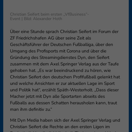
können Ihre Einwilligung zu ganzen Kategorien geben oder sich
weitere Informationen anzeigen lassen und so nur bestimmte
Christian Seifert beim ersten „VfBusiness“-
Cookies auswählen.
Event | Bild: Alexander Hoth
Speichern
Nur essenzielle Cookies akzeptieren
Über eine Stunde sprach Christian Seifert im Forum der
ZF Friedrichshafen AG über seine Zeit als
Zurück
Geschäftsführer der Deutschen Fußballiga, über den
Datenschutzeinstellungen
Umgang des Profisports mit Corona und über die
Essenziell (1)
Gründung des Streamingdienstes Dyn, den Seifert
Essenzielle Cookies ermöglichen grundlegende Funktionen und sind für
zusammen mit dem Axel Springer Verlag aus der Taufe
die einwandfreie Funktion der Website erforderlich.
gehoben hat. „Es war beeindruckend zu hören, wie
Cookie-Informationen anzeigen
Christian Seifert den deutschen Profifußball gelenkt hat
und welche Ansichten er zur aktuellen Lage im Sport
Externe Medien (6)
Exte
und Politik hat“, erzählt Späth-Westerholt. „Dass dieser
Macher jetzt mit Dyn alle Sportarten abseits des
Inhalte von Videoplattformen und Social-Media-Plattformen werden
Fußballs aus dessen Schatten herausholen kann, traut
standardmäßig blockiert. Wenn Cookies von externen Medien akzeptiert
werden, bedarf der Zugriff auf diese Inhalte keiner manuellen
man ihm definitiv zu.“
Einwilligung mehr.
Mit Dyn Media haben sich der Axel Springer Verlag und
Cookie-Informationen anzeigen
Christian Seifert die Rechte an den ersten Ligen im
Datenschutzerklärung
Impressum