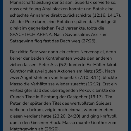
Mannschaftsleistung der Saison. Superlak servierte so,
dass erst Young Ahyi blocken konnte und Batak eine
schlechte Annahme direkt zurückschickte (12:16, 14:17).
Als der Pole dann, eine Rotation später, das Spielgerät
direkt im gegnerischen Feld versenkte, tobte die
SPACETECH ARENA. Nach Savonsalmis Ass zum
Satzgewinn flog fast das Dach weg (27:25).
Der dritte Satz war dann ein echtes Nervenspiel, denn
keiner der beiden Kontrahenten wollte den anderen
ziehen lassen. Peter Ass (5:2) konterte Ex-Häfler Jakob
Günthör mit zwei guten Aktionen am Netz (5:5). Nach
zwei Angriffsfehlern von Superlak (7:10, 8:11), blockte
Masso die Verhältnisse wieder zurecht (12:12). Erst ein
verteidigter Ball des überragenden Pekovic lenkte die
Crunch Time in Richtung der Gastgeber (19:17). Tim
Peter, der später den Titel des wertvollsten Spielers
verliehen bekam, zeigte noch einmal, warum er eben
diesen verdient hatte (23:20, 24:20) und ging kraftvoll
durch den Giesener Block. Masso räumte Günthör zum
Matchgewinn ab (25:20).