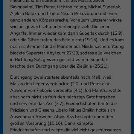
Friedrichshafen startete mit Israel Masso, Severi
können Ihre Einwilligung zu ganzen Kategorien geben oder sich
Savonsalmi, Tim Peter, Jackson Young, Michal Superlak,
weitere Informationen anzeigen lassen und so nur bestimmte
Aleksa Batak und Libero Nikola Pekovic und mit einer
Cookies auswählen.
ganz anderen Körpersprache. Vor allem Letzterer wirkte
wie ausgewechselt und verteidigte viele Giesener
Speichern
Nur essenzielle Cookies akzeptieren
Angriffe. Immer wieder kam dann Superlak durch (12:9),
oder die Gäste trafen das Feld nicht (19:15). Und es kam
Zurück
noch schlimmer für die Männer aus Niedersachen: Young
Datenschutzeinstellungen
blockte Superstar Ahyi zum 22:18, sodass alle Weichen
Essenziell (1)
in Richtung Satzgewinn gestellt waren. Superlak
Essenzielle Cookies ermöglichen grundlegende Funktionen und sind für
brachte den Durchgang über die Ziellinie (25:21).
die einwandfreie Funktion der Website erforderlich.
Durchgang zwei startete ebenfalls nach Maß, weil
Cookie-Informationen anzeigen
Masso den Leger wegblockte (2:0) und Peter eine
Externe Medien (6)
Exte
Abwehr von Pekovic veredelte (4:1). Jori Mantha wollte
aber noch nicht so früh den nächsten Satz hergeben
Inhalte von Videoplattformen und Social-Media-Plattformen werden
und servierte das Ass (7:7). Friedrichshafen fehlte die
standardmäßig blockiert. Wenn Cookies von externen Medien akzeptiert
Präzision und Giesens Libero Niklas Breilin holte sich
werden, bedarf der Zugriff auf diese Inhalte keiner manuellen
Einwilligung mehr.
Abwehr um Abwehr. Ahyis Ass besorgte dann den
großen Vorsprung (10:16). Dann kämpfte
Cookie-Informationen anzeigen
Friedrichshafen und zeigte die vielleicht geschlossenste
Datenschutzerklärung
Impressum