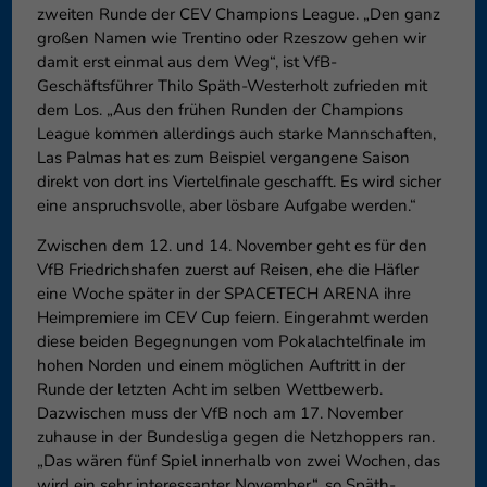
zweiten Runde der CEV Champions League. „Den ganz
großen Namen wie Trentino oder Rzeszow gehen wir
damit erst einmal aus dem Weg“, ist VfB-
Geschäftsführer Thilo Späth-Westerholt zufrieden mit
dem Los. „Aus den frühen Runden der Champions
League kommen allerdings auch starke Mannschaften,
Las Palmas hat es zum Beispiel vergangene Saison
direkt von dort ins Viertelfinale geschafft. Es wird sicher
eine anspruchsvolle, aber lösbare Aufgabe werden.“
Zwischen dem 12. und 14. November geht es für den
VfB Friedrichshafen zuerst auf Reisen, ehe die Häfler
eine Woche später in der SPACETECH ARENA ihre
Heimpremiere im CEV Cup feiern. Eingerahmt werden
diese beiden Begegnungen vom Pokalachtelfinale im
hohen Norden und einem möglichen Auftritt in der
Runde der letzten Acht im selben Wettbewerb.
Dazwischen muss der VfB noch am 17. November
zuhause in der Bundesliga gegen die Netzhoppers ran.
„Das wären fünf Spiel innerhalb von zwei Wochen, das
wird ein sehr interessanter November“, so Späth-