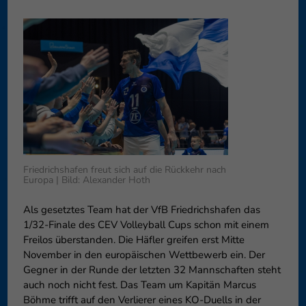
können Ihre Einwilligung zu ganzen Kategorien geben oder sich
weitere Informationen anzeigen lassen und so nur bestimmte
Cookies auswählen.
Speichern
Nur essenzielle Cookies akzeptieren
Zurück
Datenschutzeinstellungen
Essenziell (1)
Essenzielle Cookies ermöglichen grundlegende Funktionen und sind für
die einwandfreie Funktion der Website erforderlich.
Friedrichshafen freut sich auf die Rückkehr nach
Cookie-Informationen anzeigen
Europa | Bild: Alexander Hoth
Externe Medien (6)
Exte
Als gesetztes Team hat der VfB Friedrichshafen das
1/32-Finale des CEV Volleyball Cups schon mit einem
Inhalte von Videoplattformen und Social-Media-Plattformen werden
Freilos überstanden. Die Häfler greifen erst Mitte
standardmäßig blockiert. Wenn Cookies von externen Medien akzeptiert
werden, bedarf der Zugriff auf diese Inhalte keiner manuellen
November in den europäischen Wettbewerb ein. Der
Einwilligung mehr.
Gegner in der Runde der letzten 32 Mannschaften steht
Cookie-Informationen anzeigen
auch noch nicht fest. Das Team um Kapitän Marcus
Böhme trifft auf den Verlierer eines KO-Duells in der
Datenschutzerklärung
Impressum