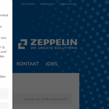
Disclaimer
Impressum
Datenschutz
ährend
en
 von
 (z.
- und
den
TNER
KONTAKT
JOBS
dien
en
Zurück zur Artikelübersicht »