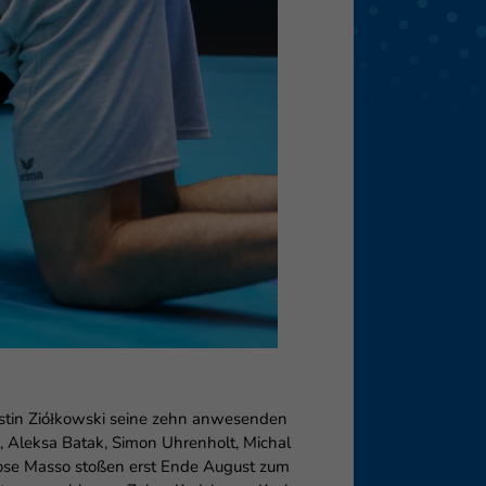
eie
Externe Medien
f
pressum
 Justin Ziółkowski seine zehn anwesenden
 Aleksa Batak, Simon Uhrenholt, Michal
Jose Masso stoßen erst Ende August zum