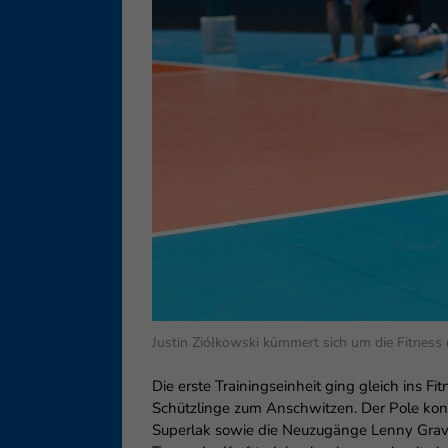
Ess
Essen
Funkt
Ext
Inha
block
diese
Justin Ziółkowski kümmert sich um die Fitness d
Die erste Trainingseinheit ging gleich ins 
Schützlinge zum Anschwitzen. Der Pole kon
Superlak sowie die Neuzugänge Lenny Grave