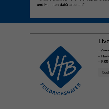
und Monaten dafür arbeiten.“
Liv
–
Str
–
New
–
RSS
Cook