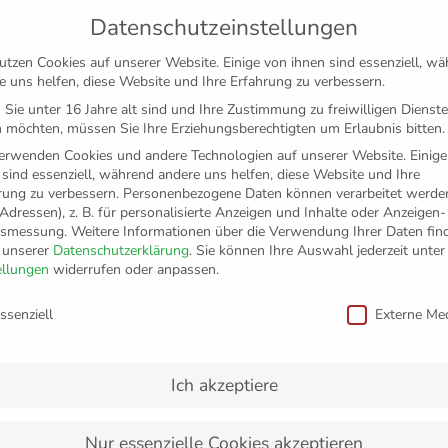
Datenschutzeinstellungen
utzen Cookies auf unserer Website. Einige von ihnen sind essenziell, w
e uns helfen, diese Website und Ihre Erfahrung zu verbessern.
Sie unter 16 Jahre alt sind und Ihre Zustimmung zu freiwilligen Dienst
 möchten, müssen Sie Ihre Erziehungsberechtigten um Erlaubnis bitten.
erwenden Cookies und andere Technologien auf unserer Website. Einige
 sind essenziell, während andere uns helfen, diese Website und Ihre
rung zu verbessern.
Personenbezogene Daten können verarbeitet werden
-Adressen), z. B. für personalisierte Anzeigen und Inhalte oder Anzeigen
tsmessung.
Weitere Informationen über die Verwendung Ihrer Daten fin
n unserer
Datenschutzerklärung
.
Sie können Ihre Auswahl jederzeit unter
TICKETS
FANSHOP
VFB
MEDIEN
PAR
ellungen
widerrufen oder anpassen.
schutzeinstellungen
ssenziell
Externe Me
t beim VfB Friedrichshaf
Ich akzeptiere
Nur essenzielle Cookies akzeptieren