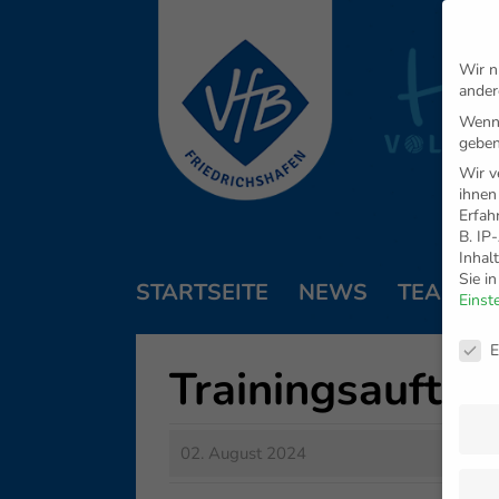
Wir n
ander
Wenn 
geben
Wir v
ihnen
Erfah
B. IP
Inhal
Sie i
STARTSEITE
NEWS
TEAM
Einst
Daten
E
Trainingsauftak
02. August 2024