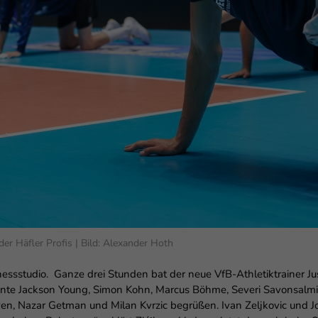
enziell (1)
zielle Cookies ermöglichen grundlegende Funktionen und sind für die einwandfr
ion der Website erforderlich.
Cookie-Informationen anzeigen
erne Medien (6)
lte von Videoplattformen und Social-Media-Plattformen werden standardmäßig
iert. Wenn Cookies von externen Medien akzeptiert werden, bedarf der Zugriff au
 Inhalte keiner manuellen Einwilligung mehr.
Cookie-Informationen anzeigen
Datenschutzerklärung
Im
er Häfler Profis | Bild: Alexander Hoth
Fitnessstudio. Ganze drei Stunden bat der neue VfB-Athletiktrainer
nte Jackson Young, Simon Kohn, Marcus Böhme, Severi Savonsalmi,
n, Nazar Getman und Milan Kvrzic begrüßen. Ivan Zeljkovic und 