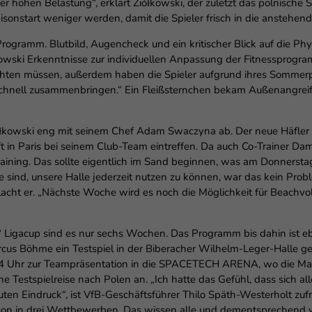
ner hohen Belastung“, erklärt Ziółkowski, der zuletzt das polnisch
Saisonstart weniger werden, damit die Spieler frisch in die anste
ogramm. Blutbild, Augencheck und ein kritischer Blick auf die Phys
owski Erkenntnisse zur individuellen Anpassung der Fitnessprogr
chten müssen, außerdem haben die Spieler aufgrund ihres Sommerpr
t schnell zusammenbringen.“ Ein Fleißsternchen bekam Außenangrei
iółkowski eng mit seinem Chef Adam Swaczyna ab. Der neue Häfler
t in Paris bei seinem Club-Team eintreffen. Da auch Co-Trainer Da
training. Das sollte eigentlich im Sand beginnen, was am Donnersta
ge sind, unsere Halle jederzeit nutzen zu können, war das kein Pro
 lacht er. „Nächste Woche wird es noch die Möglichkeit für Beachvo
igacup sind es nur sechs Wochen. Das Programm bis dahin ist ebe
rcus Böhme ein Testspiel in der Biberacher Wilhelm-Leger-Halle g
 14 Uhr zur Teampräsentation in die SPACETECH ARENA, wo die Man
e Testspielreise nach Polen an. „Ich hatte das Gefühl, dass sich all
n Eindruck“, ist VfB-Geschäftsführer Thilo Späth-Westerholt zufri
 Saison in drei Wettbewerben. Das wissen alle und dementsprech