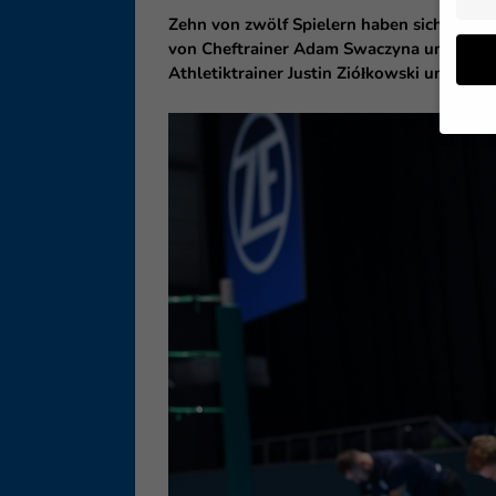
Zehn von zwölf Spielern haben sich am Don
von Cheftrainer Adam Swaczyna und Co-Tra
Athletiktrainer Justin Ziółkowski und Spo
Wenn 
geben
Wir v
ihnen
Erfah
B. IP
Inhal
Sie i
Hier 
Einwi
lasse
Sp
Daten