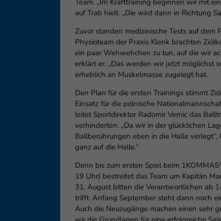
Team. „Im Krafttraining beginnen wir mit ei
auf Trab hielt. „Die wird dann in Richtung 
Zuvor standen medizinische Tests auf dem Pr
Physioteam der Praxis Klenk brachten Ziółk
ein paar Wehwehchen zu tun, auf die wir a
erklärt er. „Das werden wir jetzt möglichs
erheblich an Muskelmasse zugelegt hat.
Den Plan für die ersten Trainings stimmt Z
Einsatz für die polnische Nationalmannschaf
leitet Sportdirektor Radomir Vemic das Ball
verhinderten. „Da wir in der glücklichen La
Ballberührungen eben in die Halle verlegt“,
ganz auf die Halle.“
Denn bis zum ersten Spiel beim 1KOMMA5° L
19 Uhr) bestreitet das Team um Kapitän Ma
31. August bitten die Verantwortlichen ab
trifft. Anfang September steht dann noch ein
Auch die Neuzugänge machen einen sehr gute
wir die Grundlagen für eine erfolgreiche