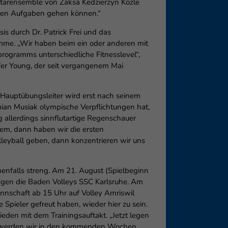
e Starensemble von Zaksa Kedzierzyn Kozle
henden Aufgaben gehen können.“
is durch Dr. Patrick Frei und das
amme. „Wir haben beim ein oder anderen mit
ogramms unterschiedliche Fitnesslevel“,
fer Young, der seit vergangenem Mai
 Hauptübungsleiter wird erst nach seinem
mian Musiak olympische Verpflichtungen hat,
g allerdings sinnflutartige Regenschauer
blem, dann haben wir die ersten
lleyball geben, dann konzentrieren wir uns
nfalls streng. Am 21. August (Spielbeginn
egen die Baden Volleys SSC Karlsruhe. Am
nschaft ab 15 Uhr auf Volley Amriswil
e Spieler gefreut haben, wieder hier zu sein.
eden mit dem Trainingsauftakt. „Jetzt legen
end werden wir in den kommenden Wochen