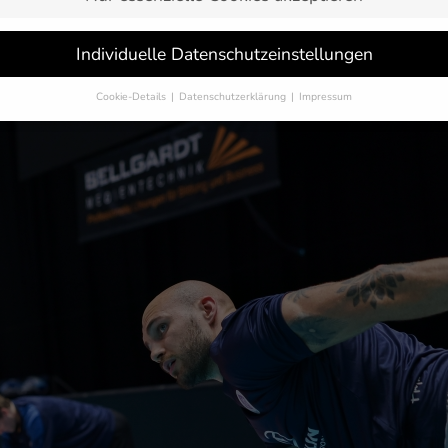
nerstag zum Trainingsauftakt der Profivolleyballer des VfB Fri
iner Damian Musiak, die erst nach den olympischen Spielen an 
Individuelle Datenschutzeinstellungen
rtdirektor Radomir Vemic die ersten Einheiten der Vorbereitung 
Cookie-Details
Datenschutzerklärung
Impressum
Datenschutzeinstellungen
Sie unter 16 Jahre alt sind und Ihre Zustimmung zu freiwilligen Dienst
 möchten, müssen Sie Ihre Erziehungsberechtigten um Erlaubnis bitten.
erwenden Cookies und andere Technologien auf unserer Website. Einige
 sind essenziell, während andere uns helfen, diese Website und Ihre
rung zu verbessern.
Personenbezogene Daten können verarbeitet werden
-Adressen), z. B. für personalisierte Anzeigen und Inhalte oder Anzeigen
tsmessung.
Weitere Informationen über die Verwendung Ihrer Daten fin
n unserer
Datenschutzerklärung
.
finden Sie eine Übersicht über alle verwendeten Cookies. Sie können Ihre
lligung zu ganzen Kategorien geben oder sich weitere Informationen anz
n und so nur bestimmte Cookies auswählen.
eichern
Nur essenzielle Cookies akzeptieren
schutzeinstellungen