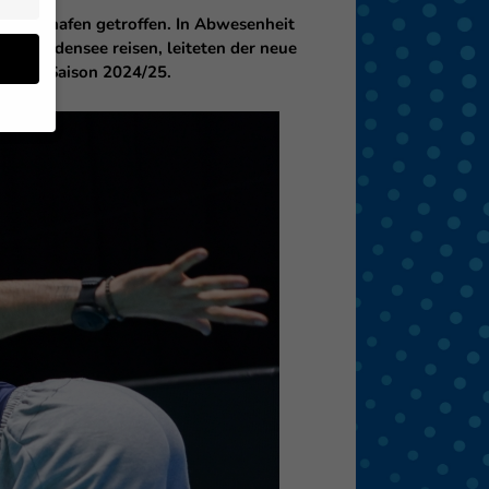
edrichshafen getroffen. In Abwesenheit
den Bodensee reisen, leiteten der neue
auf die Saison 2024/25.
en
 von
 (z.
- und
den
eigen
Zurück