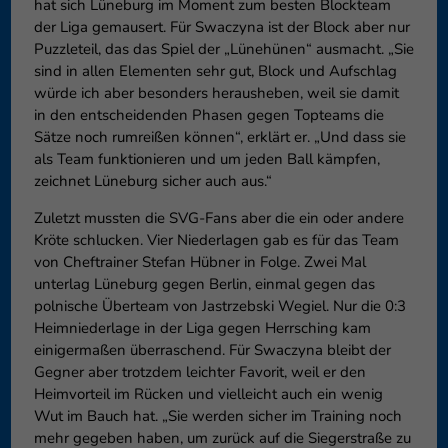
hat sich Lüneburg im Moment zum besten Blockteam
der Liga gemausert. Für Swaczyna ist der Block aber nur
Puzzleteil, das das Spiel der „Lünehünen“ ausmacht. „Sie
sind in allen Elementen sehr gut, Block und Aufschlag
würde ich aber besonders herausheben, weil sie damit
in den entscheidenden Phasen gegen Topteams die
Sätze noch rumreißen können“, erklärt er. „Und dass sie
als Team funktionieren und um jeden Ball kämpfen,
zeichnet Lüneburg sicher auch aus.“
Zuletzt mussten die SVG-Fans aber die ein oder andere
Kröte schlucken. Vier Niederlagen gab es für das Team
von Cheftrainer Stefan Hübner in Folge. Zwei Mal
unterlag Lüneburg gegen Berlin, einmal gegen das
polnische Überteam von Jastrzebski Wegiel. Nur die 0:3
Heimniederlage in der Liga gegen Herrsching kam
einigermaßen überraschend. Für Swaczyna bleibt der
Gegner aber trotzdem leichter Favorit, weil er den
Heimvorteil im Rücken und vielleicht auch ein wenig
Wut im Bauch hat. „Sie werden sicher im Training noch
mehr gegeben haben, um zurück auf die Siegerstraße zu