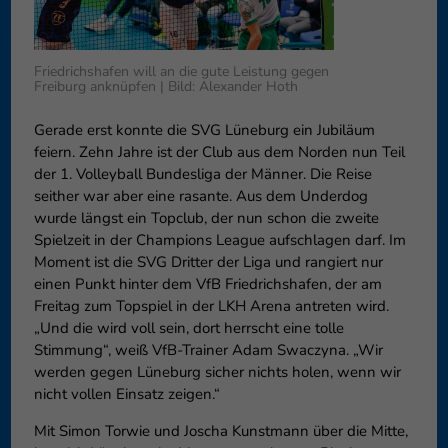
können Ihre Einwilligung zu ganzen Kategorien geben oder sich
weitere Informationen anzeigen lassen und so nur bestimmte
Cookies auswählen.
Friedrichshafen will an die gute Leistung gegen
Freiburg anknüpfen | Bild: Alexander Hoth
Speichern
Nur essenzielle Cookies akzeptieren
Gerade erst konnte die SVG Lüneburg ein Jubiläum
Zurück
feiern. Zehn Jahre ist der Club aus dem Norden nun Teil
Datenschutzeinstellungen
der 1. Volleyball Bundesliga der Männer. Die Reise
Essenziell (1)
seither war aber eine rasante. Aus dem Underdog
Essenzielle Cookies ermöglichen grundlegende Funktionen und sind für
wurde längst ein Topclub, der nun schon die zweite
die einwandfreie Funktion der Website erforderlich.
Spielzeit in der Champions League aufschlagen darf. Im
Cookie-Informationen anzeigen
Moment ist die SVG Dritter der Liga und rangiert nur
einen Punkt hinter dem VfB Friedrichshafen, der am
Externe Medien (6)
Exte
Freitag zum Topspiel in der LKH Arena antreten wird.
„Und die wird voll sein, dort herrscht eine tolle
Inhalte von Videoplattformen und Social-Media-Plattformen werden
Stimmung“, weiß VfB-Trainer Adam Swaczyna. „Wir
standardmäßig blockiert. Wenn Cookies von externen Medien akzeptiert
werden, bedarf der Zugriff auf diese Inhalte keiner manuellen
werden gegen Lüneburg sicher nichts holen, wenn wir
Einwilligung mehr.
nicht vollen Einsatz zeigen.“
Cookie-Informationen anzeigen
Mit Simon Torwie und Joscha Kunstmann über die Mitte,
Datenschutzerklärung
Impressum