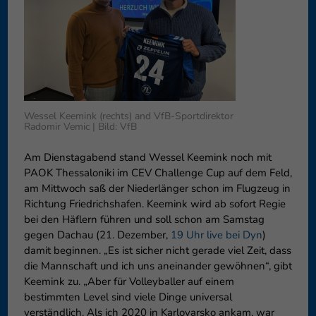
können Ihre Einwilligung zu ganzen Kategorien geben oder sich
weitere Informationen anzeigen lassen und so nur bestimmte
Cookies auswählen.
Speichern
Nur essenzielle Cookies akzeptieren
Zurück
Wessel Keemink (rechts) and VfB-Sportdirektor
Datenschutzeinstellungen
Essenziell (1)
Radomir Vemic | Bild: VfB
Essenzielle Cookies ermöglichen grundlegende Funktionen und sind für
Am Dienstagabend stand Wessel Keemink noch mit
die einwandfreie Funktion der Website erforderlich.
PAOK Thessaloniki im CEV Challenge Cup auf dem Feld,
Cookie-Informationen anzeigen
am Mittwoch saß der Niederlänger schon im Flugzeug in
Richtung Friedrichshafen. Keemink wird ab sofort Regie
Externe Medien (6)
Exte
bei den Häflern führen und soll schon am Samstag
gegen Dachau (21. Dezember,
19 Uhr live bei Dyn
)
Inhalte von Videoplattformen und Social-Media-Plattformen werden
standardmäßig blockiert. Wenn Cookies von externen Medien akzeptiert
damit beginnen. „Es ist sicher nicht gerade viel Zeit, dass
werden, bedarf der Zugriff auf diese Inhalte keiner manuellen
die Mannschaft und ich uns aneinander gewöhnen“, gibt
Einwilligung mehr.
Keemink zu. „Aber für Volleyballer auf einem
Cookie-Informationen anzeigen
bestimmten Level sind viele Dinge universal
verständlich. Als ich 2020 in Karlovarsko ankam, war
Datenschutzerklärung
Impressum