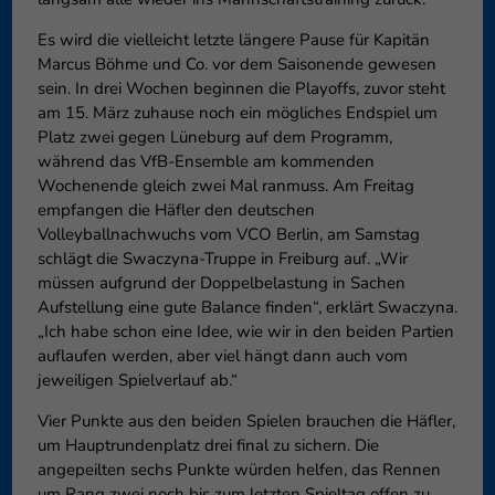
Es wird die vielleicht letzte längere Pause für Kapitän
Marcus Böhme und Co. vor dem Saisonende gewesen
sein. In drei Wochen beginnen die Playoffs, zuvor steht
am 15. März zuhause noch ein mögliches Endspiel um
Platz zwei gegen Lüneburg auf dem Programm,
während das VfB-Ensemble am kommenden
Wochenende gleich zwei Mal ranmuss. Am Freitag
empfangen die Häfler den deutschen
Volleyballnachwuchs vom VCO Berlin, am Samstag
schlägt die Swaczyna-Truppe in Freiburg auf. „Wir
müssen aufgrund der Doppelbelastung in Sachen
Aufstellung eine gute Balance finden“, erklärt Swaczyna.
„Ich habe schon eine Idee, wie wir in den beiden Partien
auflaufen werden, aber viel hängt dann auch vom
jeweiligen Spielverlauf ab.“
Vier Punkte aus den beiden Spielen brauchen die Häfler,
um Hauptrundenplatz drei final zu sichern. Die
angepeilten sechs Punkte würden helfen, das Rennen
um Rang zwei noch bis zum letzten Spieltag offen zu