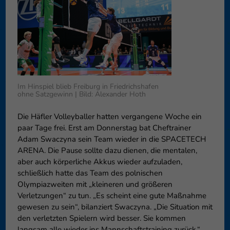
können Ihre Einwilligung zu ganzen Kategorien geben oder sich
weitere Informationen anzeigen lassen und so nur bestimmte
Cookies auswählen.
Speichern
Nur essenzielle Cookies akzeptieren
Zurück
Datenschutzeinstellungen
Im Hinspiel blieb Freiburg in Friedrichshafen
Essenziell (1)
ohne Satzgewinn | Bild: Alexander Hoth
Essenzielle Cookies ermöglichen grundlegende Funktionen und sind für
Die Häfler Volleyballer hatten vergangene Woche ein
die einwandfreie Funktion der Website erforderlich.
paar Tage frei. Erst am Donnerstag bat Cheftrainer
Cookie-Informationen anzeigen
Adam Swaczyna sein Team wieder in die SPACETECH
ARENA. Die Pause sollte dazu dienen, die mentalen,
Externe Medien (6)
Exte
aber auch körperliche Akkus wieder aufzuladen,
Inhalte von Videoplattformen und Social-Media-Plattformen werden
schließlich hatte das Team des polnischen
standardmäßig blockiert. Wenn Cookies von externen Medien akzeptiert
Olympiazweiten mit „kleineren und größeren
werden, bedarf der Zugriff auf diese Inhalte keiner manuellen
Verletzungen“ zu tun. „Es scheint eine gute Maßnahme
Einwilligung mehr.
gewesen zu sein“, bilanziert Swaczyna. „Die Situation mit
Cookie-Informationen anzeigen
den verletzten Spielern wird besser. Sie kommen
Datenschutzerklärung
Impressum
langsam alle wieder ins Mannschaftstraining zurück.“