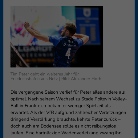
können Ihre Einwilligung zu ganzen Kategorien geben oder sich
weitere Informationen anzeigen lassen und so nur bestimmte
Cookies auswählen.
Speichern
Nur essenzielle Cookies akzeptieren
Zurück
Datenschutzeinstellungen
Essenziell (1)
Essenzielle Cookies ermöglichen grundlegende Funktionen und sind für
die einwandfreie Funktion der Website erforderlich.
Tim Peter geht ein weiteres Jahr für
Friedrichshafen ans Netz | Bild: Alexander Hoth
Cookie-Informationen anzeigen
Externe Medien (6)
Exte
Die vergangene Saison verlief für Peter alles andere als
optimal. Nach seinem Wechsel zu Stade Poitevin Volley-
Inhalte von Videoplattformen und Social-Media-Plattformen werden
Ball in Frankreich bekam er weniger Spielzeit als
standardmäßig blockiert. Wenn Cookies von externen Medien akzeptiert
erwartet. Als der VfB aufgrund zahlreicher Verletzungen
werden, bedarf der Zugriff auf diese Inhalte keiner manuellen
Einwilligung mehr.
dringend Verstärkung brauchte, kehrte Peter zurück –
doch auch am Bodensee sollte es nicht reibungslos
Cookie-Informationen anzeigen
laufen. Eine hartnäckige Wadenverletzung zwang ihn
Datenschutzerklärung
Impressum