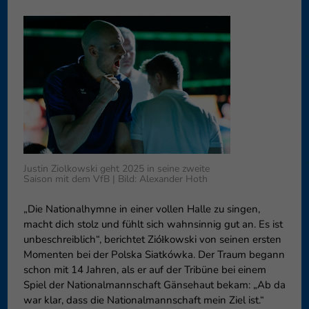
können Ihre Einwilligung zu ganzen Kategorien geben oder sich
weitere Informationen anzeigen lassen und so nur bestimmte
Cookies auswählen.
Speichern
Nur essenzielle Cookies akzeptieren
Zurück
Datenschutzeinstellungen
Essenziell (1)
Essenzielle Cookies ermöglichen grundlegende Funktionen und sind für
die einwandfreie Funktion der Website erforderlich.
Justin Ziolkowski geht 2025 in seine zweite
Cookie-Informationen anzeigen
Saison mit dem VfB | Bild: Alexander Hoth
Externe Medien (6)
Exte
„Die Nationalhymne in einer vollen Halle zu singen,
macht dich stolz und fühlt sich wahnsinnig gut an. Es ist
Inhalte von Videoplattformen und Social-Media-Plattformen werden
unbeschreiblich“, berichtet Ziółkowski von seinen ersten
standardmäßig blockiert. Wenn Cookies von externen Medien akzeptiert
Momenten bei der Polska Siatkówka. Der Traum begann
werden, bedarf der Zugriff auf diese Inhalte keiner manuellen
Einwilligung mehr.
schon mit 14 Jahren, als er auf der Tribüne bei einem
Spiel der Nationalmannschaft Gänsehaut bekam: „Ab da
Cookie-Informationen anzeigen
war klar, dass die Nationalmannschaft mein Ziel ist.“
Datenschutzerklärung
Impressum