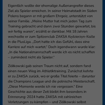
Eigentlich wollte der ehemalige Außenangreifer dieses
Ziel als Spieler erreichen. In seiner Heimatstadt im Süden
Polens begann er mit großem Ehrgeiz, unterstützt von
seiner Familie. „Meine Mutter hat mich jeden Tag zum
Training gebracht und dann zwei Stunden gewartet, bis
wir fertig waren“, erzählt er dankbar. Mit 18 Jahren
wechselte er zum Spitzenclub ZAKSA Kędzierzyn-Koźle
in die PlusLiga. „Dort hatte ich das Gefühl, dass eine
Karriere auf mich wartet.“ Doch irgendwann wurde klar:
„In die Nationalmannschaft werde ich es nicht schaffen
– zumindest nicht als Spieler.“
Ziółkowski gab seinen Traum nicht auf, sondern fand
einen neuen Weg im Athletiktraining. Zunächst kehrte
er zu ZAKSA zurück, wo er große Titel feierte – darunter
die Champions League und die polnische Meisterschaft.
„Diese Momente werde ich nie vergessen.“ Eine
Geschichte aus dieser Zeit bleibt ihm besonders in
Erinnerung: 2024 hatte ZAKSA mit zahlreichen
Verletzungen zu kämpfen – und Ziółkowski selbst