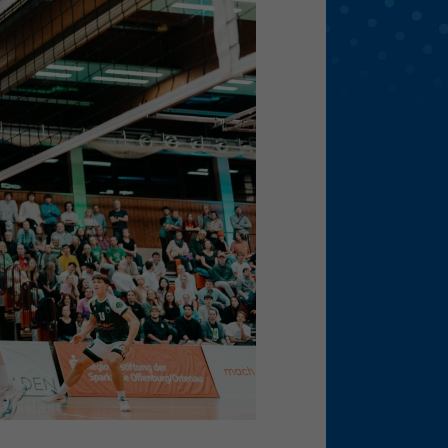
eie
Externe Medien
f
pressum