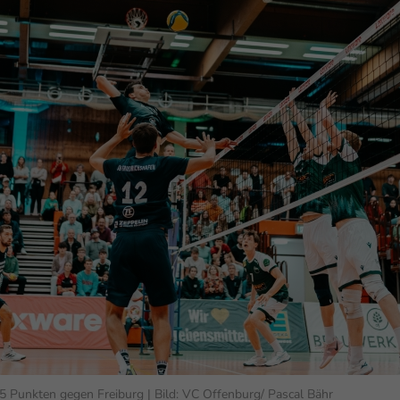
enziell (1)
zielle Cookies ermöglichen grundlegende Funktionen und sind für die einwandfr
ion der Website erforderlich.
Cookie-Informationen anzeigen
erne Medien (6)
lte von Videoplattformen und Social-Media-Plattformen werden standardmäßig
iert. Wenn Cookies von externen Medien akzeptiert werden, bedarf der Zugriff au
 Inhalte keiner manuellen Einwilligung mehr.
Cookie-Informationen anzeigen
Datenschutzerklärung
Im
5 Punkten gegen Freiburg | Bild: VC Offenburg/ Pascal Bähr