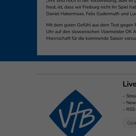
„Wir sind noch in der Vorbereitung, aber 
freut, ist, dass wir Freiburg nicht ihr Spi
Daniel Habermaas, Felix Gudermuth und Luc
Mit dem guten Gefühl aus dem Test gegen Fr
Uhr auf den slowenischen Vizemeister OK Al
Mannschaft für die kommende Saison vorzust
Liv
–
Str
–
New
–
RSS
Cook