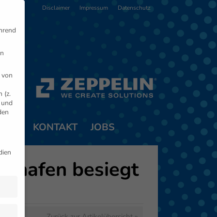
Disclaimer
Impressum
Datenschutz
ährend
en
 von
 (z.
- und
den
TNER
KONTAKT
JOBS
dien
chshafen besiegt
Zurück zur Artikelübersicht »