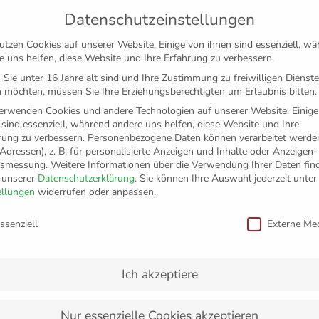
Datenschutzeinstellungen
utzen Cookies auf unserer Website. Einige von ihnen sind essenziell, w
e uns helfen, diese Website und Ihre Erfahrung zu verbessern.
Sie unter 16 Jahre alt sind und Ihre Zustimmung zu freiwilligen Dienst
 möchten, müssen Sie Ihre Erziehungsberechtigten um Erlaubnis bitten.
erwenden Cookies und andere Technologien auf unserer Website. Einige
 sind essenziell, während andere uns helfen, diese Website und Ihre
rung zu verbessern.
Personenbezogene Daten können verarbeitet werden
-Adressen), z. B. für personalisierte Anzeigen und Inhalte oder Anzeigen
tsmessung.
Weitere Informationen über die Verwendung Ihrer Daten fin
n unserer
Datenschutzerklärung
.
Sie können Ihre Auswahl jederzeit unter
TICKETS
FANSHOP
VFB
MEDIEN
PAR
ellungen
widerrufen oder anpassen.
schutzeinstellungen
ssenziell
Externe Me
tarker Auftritt – Friedri
spiel mit 4:0
Ich akzeptiere
Nur essenzielle Cookies akzeptieren