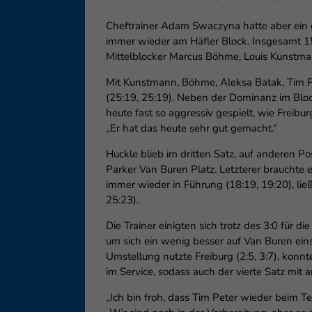
Cheftrainer Adam Swaczyna hatte aber ein g
immer wieder am Häfler Block. Insgesamt 15
Mittelblocker Marcus Böhme, Louis Kunstman
Mit Kunstmann, Böhme, Aleksa Batak, Tim Pe
(25:19, 25:19). Neben der Dominanz im Bloc
heute fast so aggressiv gespielt, wie Freibu
„Er hat das heute sehr gut gemacht.“
Huckle blieb im dritten Satz, auf anderen 
Parker Van Buren Platz. Letzterer brauchte 
immer wieder in Führung (18:19, 19:20), lie
25:23).
Die Trainer einigten sich trotz des 3:0 für 
um sich ein wenig besser auf Van Buren ein
Umstellung nutzte Freiburg (2:5, 3:7), konn
im Service, sodass auch der vierte Satz mit
„Ich bin froh, dass Tim Peter wieder beim T