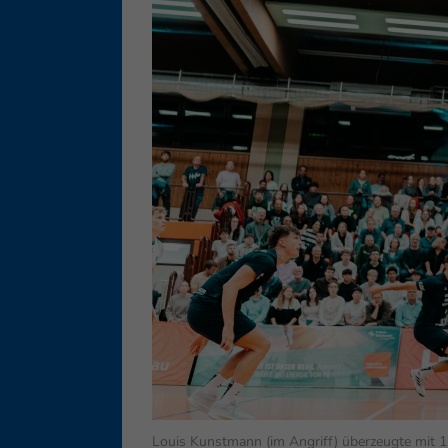
Ess
Essen
Funkt
Ext
Inha
block
diese
Louis Kunstmann (im Angriff) überzeugte mit 1