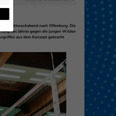
fen am Mittwochabend nach Offenburg. Die
 Anfang des Jahres gegen die jungen Wilden
 Angriffen aus dem Konzept gebracht
en
 von
 (z.
- und
den
eigen
Zurück