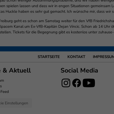
es gab schon weniger Abstimmungsprobleme, und wir haben weniger
el haben spielen lassen und dass wir in engen Situationen gemeins
as Huckle haben es sehr gut gemacht. Ich wünsche mir, dass wir
eiburg geht es schon am Samstag weiter für den VfB Friedrichshafen
pacem Kanal um Ex-VfB-Kapitän Dejan Vincic. Schon ab 14 Uhr öffne
ellen. Tickets für die Begegnung gibt es kostenlos unter zuhause-
STARTSEITE
KONTAKT
IMPRESSU
e & Aktuell
Social Media
eam
s
-Feed
ie Einstellungen