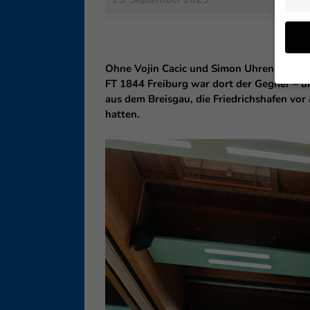
Ohne Vojin Cacic und Simon Uhrenholt, da
FT 1844 Freiburg war dort der Gegner – un
aus dem Breisgau, die Friedrichshafen vor
Wenn 
hatten.
geben
Wir v
ihnen
Erfah
B. IP
Inhal
Sie i
Hier 
Einwi
lasse
Sp
Daten