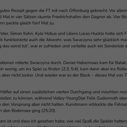
utes Rezept gegen die FT mit nach Offenburg gebracht. Vor allem 
 Mal in vier Sätzen räumte Friedrichshafen den Gegner ab. Vier B
n packte gleich fünf Mal zu.
ter, Simon Kohn, Kyle Hobus und Libero Lucas Huckle holte sich Fr
k funktionierte auch die Abwehr, was Swaczyna sehr glücklich mac
rg das sonst tut“, war er zufrieden und verteilte auch ein Sonderlob
Positionen rotierte Swaczyna durch. Daniel Habermaas kam für Bat
ein wenig, um ins Spiel zu finden (2:3, 5:4), kam dann aber ins Rol
ß aber nicht locker. Und wieder war es der Block – dieses Mal von 
die Häfler auf einen zusätzlichen vierten Durchgang und mischten no
stellen zu können, während Volley-YoungStar Felix Gudermuth ebenf
te den Vorsprung aber nicht halten. Kunstmann erblockte die Führu
 an den Bodensee ging (25:20).
eam ist und dass ich gesehen habe, wie viel Spaß die Spieler hatte