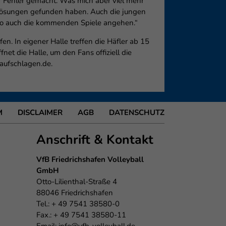
 Fehler gemacht. Was mich aber viel mehr
am Lösungen gefunden haben. Auch die jungen
 so auch die kommenden Spiele angehen.“
. In eigener Halle treffen die Häfler ab 15
t die Halle, um den Fans offiziell die
aufschlagen.de.
M
DISCLAIMER
AGB
DATENSCHUTZ
Anschrift & Kontakt
VfB Friedrichshafen Volleyball
GmbH
Otto-Lilienthal-Straße 4
88046 Friedrichshafen
Tel.: + 49 7541 38580-0
Fax.: + 49 7541 38580-11