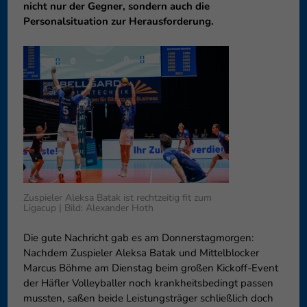
nicht nur der Gegner, sondern auch die
können Ihre Einwilligung zu ganzen Kategorien geben oder sich
Personalsituation zur Herausforderung.
weitere Informationen anzeigen lassen und so nur bestimmte
Cookies auswählen.
Speichern
Nur essenzielle Cookies akzeptieren
Zurück
Datenschutzeinstellungen
Essenziell (1)
Essenzielle Cookies ermöglichen grundlegende Funktionen und sind für
die einwandfreie Funktion der Website erforderlich.
Cookie-Informationen anzeigen
Zuspieler Aleksa Batak ist rechtzeitig fit zum
Externe Medien (6)
Exte
Ligacup | Bild: Alexander Hoth
Inhalte von Videoplattformen und Social-Media-Plattformen werden
Die gute Nachricht gab es am Donnerstagmorgen:
standardmäßig blockiert. Wenn Cookies von externen Medien akzeptiert
Nachdem Zuspieler Aleksa Batak und Mittelblocker
werden, bedarf der Zugriff auf diese Inhalte keiner manuellen
Einwilligung mehr.
Marcus Böhme am Dienstag beim großen Kickoff-Event
der Häfler Volleyballer noch krankheitsbedingt passen
Cookie-Informationen anzeigen
mussten, saßen beide Leistungsträger schließlich doch
Datenschutzerklärung
Impressum