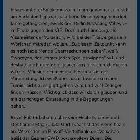
Insgesamt drei Spiele muss ein Team gewinnen, um sich
am Ende den Ligacup zu sichern. Die vergangenen drei
Jahre gelang dies jeweils den Berlin Recycling Volleys –
im Finale gegen den VfB. Doch auch Lüneburg, als
Vizemeister der Vorsaison, wird bei der Titelvergabe ein
Wörtchen mitreden wollen. „Zu diesem Zeitpunkt kann
es noch jede Menge Überraschungen geben“, weiß
Swaczyna, der „immer jedes Spiel gewinnen“ will und
deshalb auch gern den Ligacupsieg für sich reklamieren
würde. „Wir sind noch einmal besser als in der
Vorbereitung. Ich weiß aber auch, dass bei so einem
Turnier nicht alles glatt gehen wird und wir Lösungen
finden müssen. Wichtig ist, dass wir daran glauben und
mit der richtigen Einstellung in die Begegnungen
gehen.“
Bevor Friedrichshafen aber vom Finale träumen darf,
steht am Freitag (13:30 Uhr) zunächst das Viertelfinale
an. Wie schon im Playoff-Viertelfinale der Vorsaison
heißt der Gegner SWD powervolleys Düren. Die