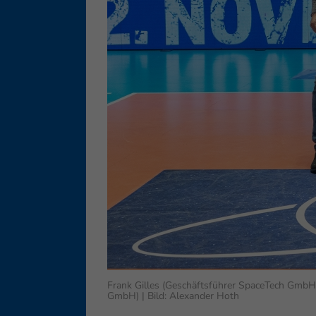
Ess
Essen
Funkt
Ext
Inha
block
diese
Frank Gilles (Geschäftsführer SpaceTech GmbH
GmbH) | Bild: Alexander Hoth