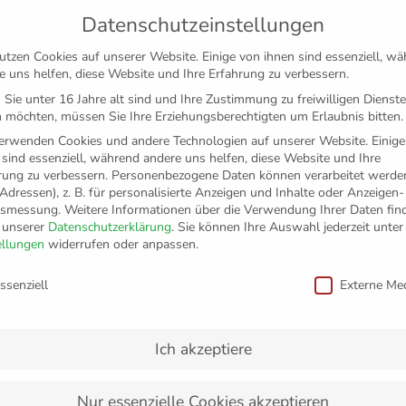
Datenschutzeinstellungen
utzen Cookies auf unserer Website. Einige von ihnen sind essenziell, w
e uns helfen, diese Website und Ihre Erfahrung zu verbessern.
Sie unter 16 Jahre alt sind und Ihre Zustimmung zu freiwilligen Dienst
 möchten, müssen Sie Ihre Erziehungsberechtigten um Erlaubnis bitten.
erwenden Cookies und andere Technologien auf unserer Website. Einige
 sind essenziell, während andere uns helfen, diese Website und Ihre
rung zu verbessern.
Personenbezogene Daten können verarbeitet werden
-Adressen), z. B. für personalisierte Anzeigen und Inhalte oder Anzeigen
tsmessung.
Weitere Informationen über die Verwendung Ihrer Daten fin
n unserer
Datenschutzerklärung
.
Sie können Ihre Auswahl jederzeit unter
TICKETS
FANSHOP
VFB
MEDIEN
PAR
ellungen
widerrufen oder anpassen.
schutzeinstellungen
ssenziell
Externe Me
ement – SpaceTech wird
fB Friedrichshafen
Ich akzeptiere
Nur essenzielle Cookies akzeptieren