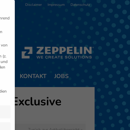
Disclaimer
Impressum
Datenschutz
ährend
en
 von
 (z.
- und
den
TNER
KONTAKT
JOBS
dien
 „Exclusive
Zurück zur Artikelübersicht »