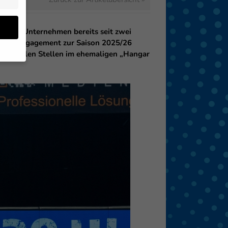
em das Unternehmen bereits seit zwei
en ihr Engagement zur Saison 2025/26
ch an vielen Stellen im ehemaligen „Hangar
en
 von
 (z.
- und
den
eigen
Zurück