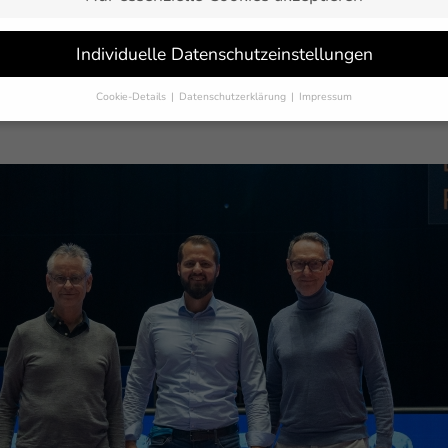
Individuelle Datenschutzeinstellungen
ist neuer „Exclusive Partner“ des VfB Friedrichshafen. Nachd
lstätte am Bodenseeairport ist, haben die Raumfahrtspezialist
Cookie-Details
Datenschutzerklärung
Impressum
cht nur durch die neu geschaffene Partnerkategorie, sondern au
Datenschutzeinstellungen
Sie unter 16 Jahre alt sind und Ihre Zustimmung zu freiwilligen Dienst
 möchten, müssen Sie Ihre Erziehungsberechtigten um Erlaubnis bitten.
erwenden Cookies und andere Technologien auf unserer Website. Einige
 sind essenziell, während andere uns helfen, diese Website und Ihre
rung zu verbessern.
Personenbezogene Daten können verarbeitet werden
-Adressen), z. B. für personalisierte Anzeigen und Inhalte oder Anzeigen
tsmessung.
Weitere Informationen über die Verwendung Ihrer Daten fin
n unserer
Datenschutzerklärung
.
finden Sie eine Übersicht über alle verwendeten Cookies. Sie können Ihre
lligung zu ganzen Kategorien geben oder sich weitere Informationen anz
n und so nur bestimmte Cookies auswählen.
eichern
Nur essenzielle Cookies akzeptieren
schutzeinstellungen