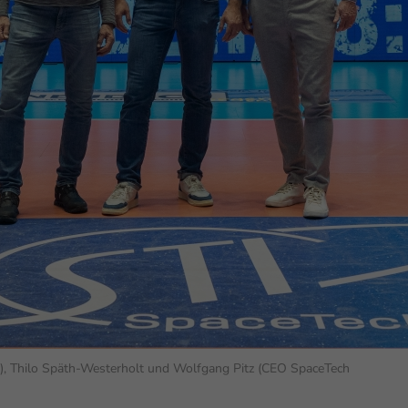
enziell (1)
zielle Cookies ermöglichen grundlegende Funktionen und sind für die einwandfr
ion der Website erforderlich.
Cookie-Informationen anzeigen
erne Medien (6)
lte von Videoplattformen und Social-Media-Plattformen werden standardmäßig
iert. Wenn Cookies von externen Medien akzeptiert werden, bedarf der Zugriff au
 Inhalte keiner manuellen Einwilligung mehr.
Cookie-Informationen anzeigen
Datenschutzerklärung
Im
), Thilo Späth-Westerholt und Wolfgang Pitz (CEO SpaceTech