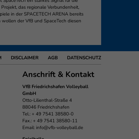
SpaceTech ein starkes Signal für die
 Projekt, das regionale Verbundenheit,
mspiele in der SPACETECH ARENA bereits
sam wollen der VfB und SpaceTech diesen
M
DISCLAIMER
AGB
DATENSCHUTZ
Anschrift & Kontakt
VfB Friedrichshafen Volleyball
GmbH
Otto-Lilienthal-Straße 4
88046 Friedrichshafen
Tel.: + 49 7541 38580-0
Fax.: + 49 7541 38580-11
Email:
info@vfb-volleyball.de