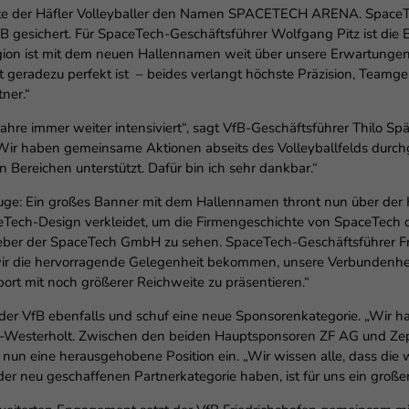
stätte der Häfler Volleyballer den Namen SPACETECH ARENA. SpaceT
esichert. Für SpaceTech-Geschäftsführer Wolfgang Pitz ist die E
egion ist mit dem neuen Hallennamen weit über unsere Erwartunge
geradezu perfekt ist – beides verlangt höchste Präzision, Teamgei
tner.“
Jahre immer weiter intensiviert“, sagt VfB-Geschäftsführer Thilo Sp
Wir haben gemeinsame Aktionen abseits des Volleyballfelds durchg
Bereichen unterstützt. Dafür bin ich sehr dankbar.“
s Auge: Ein großes Banner mit dem Hallennamen thront nun über 
Tech-Design verkleidet, um die Firmengeschichte von SpaceTech d
eber der SpaceTech GmbH zu sehen. SpaceTech-Geschäftsführer Frank
wir die hervorragende Gelegenheit bekommen, unsere Verbundenhe
ort mit noch größerer Reichweite zu präsentieren.“
er VfB ebenfalls und schuf eine neue Sponsorenkategorie. „Wir ha
Späth-Westerholt. Zwischen den beiden Hauptsponsoren ZF AG und Z
n eine herausgehobene Position ein. „Wir wissen alle, dass die wi
der neu geschaffenen Partnerkategorie haben, ist für uns ein große