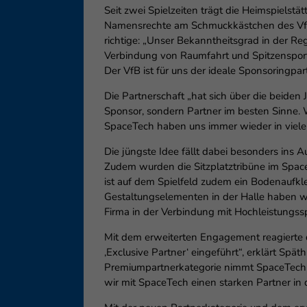
Seit zwei Spielzeiten trägt die Heimspiel
Namensrechte am Schmuckkästchen des VfB g
richtige: „Unser Bekanntheitsgrad in der R
Verbindung von Raumfahrt und Spitzensport 
Der VfB ist für uns der ideale Sponsoringpar
Die Partnerschaft „hat sich über die beiden 
Sponsor, sondern Partner im besten Sinne. 
SpaceTech haben uns immer wieder in vielen 
Die jüngste Idee fällt dabei besonders in
Zudem wurden die Sitzplatztribüne im Space
ist auf dem Spielfeld zudem ein Bodenaufkl
Gestaltungselementen in der Halle haben 
Firma in der Verbindung mit Hochleistungssp
Mit dem erweiterten Engagement reagierte d
‚Exclusive Partner‘ eingeführt“, erklärt 
Premiumpartnerkategorie nimmt SpaceTech nu
wir mit SpaceTech einen starken Partner in 