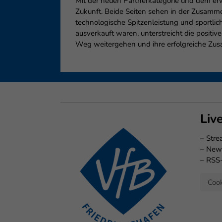
Mit der neuen Partnerkategorie und dem erw
Zukunft. Beide Seiten sehen in der Zusammen
technologische Spitzenleistung und sportl
ausverkauft waren, unterstreicht die posit
Weg weitergehen und ihre erfolgreiche Zu
Liv
–
Str
–
New
–
RSS
Cook