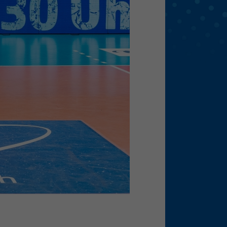
eie
Externe Medien
f
pressum