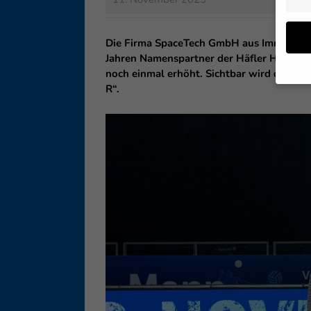
Die Firma SpaceTech GmbH aus Immenstaad 
Jahren Namenspartner der Häfler Heimspie
noch einmal erhöht. Sichtbar wird dies ni
R“.
Wenn 
geben
Wir v
ihnen
Erfah
B. IP
Inhal
Sie i
Hier 
Einwi
lasse
Sp
Daten