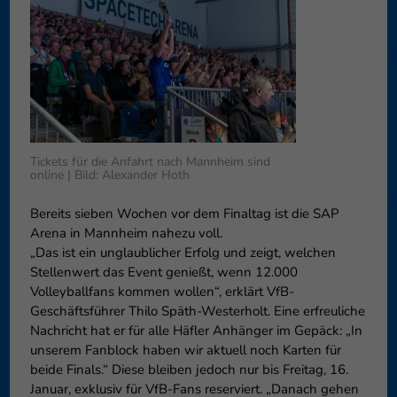
können Ihre Einwilligung zu ganzen Kategorien geben oder sich
weitere Informationen anzeigen lassen und so nur bestimmte
Cookies auswählen.
Speichern
Nur essenzielle Cookies akzeptieren
Zurück
Datenschutzeinstellungen
Essenziell (1)
Tickets für die Anfahrt nach Mannheim sind
online | Bild: Alexander Hoth
Essenzielle Cookies ermöglichen grundlegende Funktionen und sind für
die einwandfreie Funktion der Website erforderlich.
Bereits sieben Wochen vor dem Finaltag ist die SAP
Cookie-Informationen anzeigen
Arena in Mannheim nahezu voll.
„Das ist ein unglaublicher Erfolg und zeigt, welchen
Externe Medien (6)
Exte
Stellenwert das Event genießt, wenn 12.000
Volleyballfans kommen wollen“, erklärt VfB-
Inhalte von Videoplattformen und Social-Media-Plattformen werden
Geschäftsführer Thilo Späth-Westerholt. Eine erfreuliche
standardmäßig blockiert. Wenn Cookies von externen Medien akzeptiert
werden, bedarf der Zugriff auf diese Inhalte keiner manuellen
Nachricht hat er für alle Häfler Anhänger im Gepäck: „In
Einwilligung mehr.
unserem Fanblock haben wir aktuell noch Karten für
Cookie-Informationen anzeigen
beide Finals.“ Diese bleiben jedoch nur bis Freitag, 16.
Januar, exklusiv für VfB-Fans reserviert. „Danach gehen
Datenschutzerklärung
Impressum