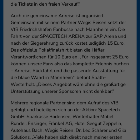
die Tickets in den freien Verkauf.“
Auch die gemeinsame Anreise ist organisiert.
Gemeinsam mit seinem Partner Wegis Reisen setzt der
VfB Friedrichshafen Fanbusse nach Mannheim ein. Die
Fahrt von der SPACETECH ARENA zur SAP Arena und
nach der Siegerehrung zurück kostet lediglich 15 Euro.
Das offizielle Pokalfinalshirt bieten die Häfler
Verantwortlichen für 10 Euro an. „Für insgesamt 25 Euro
können unsere Fans also das komplette Erlebnis buchen
– Anreise, Rückfahrt und die passende Ausstattung für
die blaue Wand in Mannheim“, betont Späth-
Westerholt. „Dieses Angebot wäre ohne die großartige
Unterstützung unserer Sponsoren nicht denkbar.“
Mehrere regionale Partner sind dem Aufruf des VfB
gefolgt und beteiligen sich an der Aktion: Spacetech
GmbH, Sparkasse Bodensee, Winterhalter,Möbel
Rundel, Ensinger, Fränkel AG, Hotel Seegut Zeppelin,
Autohaus Bach, Wegis Reisen, Dr. Leo Schärer und Gila
Solutions. „Viele haben sich direkt nach meiner ersten