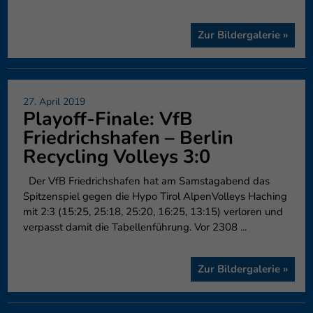
können Ihre Einwilligung zu ganzen Kategorien geben oder sich
weitere Informationen anzeigen lassen und so nur bestimmte
Zur Bildergalerie »
Cookies auswählen.
Speichern
Nur essenzielle Cookies akzeptieren
Zurück
27. April 2019
Playoff-Finale: VfB
Datenschutzeinstellungen
Essenziell (1)
Friedrichshafen – Berlin
Essenzielle Cookies ermöglichen grundlegende Funktionen und sind für
Recycling Volleys 3:0
die einwandfreie Funktion der Website erforderlich.
Der VfB Friedrichshafen hat am Samstagabend das
Cookie-Informationen anzeigen
Spitzenspiel gegen die Hypo Tirol AlpenVolleys Haching
Externe Medien (6)
Exte
mit 2:3 (15:25, 25:18, 25:20, 16:25, 13:15) verloren und
verpasst damit die Tabellenführung. Vor 2308 ...
Inhalte von Videoplattformen und Social-Media-Plattformen werden
standardmäßig blockiert. Wenn Cookies von externen Medien akzeptiert
werden, bedarf der Zugriff auf diese Inhalte keiner manuellen
Zur Bildergalerie »
Einwilligung mehr.
Cookie-Informationen anzeigen
Datenschutzerklärung
Impressum