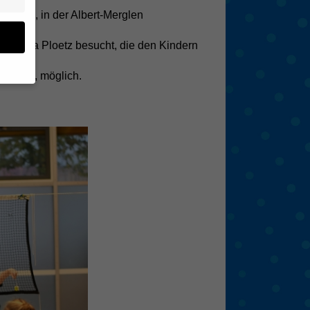
CHULE, in der Albert-Merglen
erin Ida Ploetz besucht, die den Kindern
rehrung, möglich.
en
 von
 (z.
- und
den
eigen
Zurück