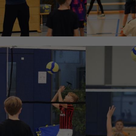
enziell (1)
zielle Cookies ermöglichen grundlegende Funktionen und sind für die einwandfr
ion der Website erforderlich.
Cookie-Informationen anzeigen
erne Medien (6)
lte von Videoplattformen und Social-Media-Plattformen werden standardmäßig
iert. Wenn Cookies von externen Medien akzeptiert werden, bedarf der Zugriff au
 Inhalte keiner manuellen Einwilligung mehr.
Cookie-Informationen anzeigen
Datenschutzerklärung
Im