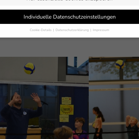
en fand die Abschlussstunde des Projekts VOLLEYBALL macht S
Individuelle Datenschutzeinstellungen
rtklässlerinnen zuvor von VfB-Trainer Simon Stegmann und FSJl
ermittelten.
Cookie-Details
Datenschutzerklärung
Impressum
kleines Turnier innerhalb der Klasse, mit anschließender Siege
Datenschutzeinstellungen
Sie unter 16 Jahre alt sind und Ihre Zustimmung zu freiwilligen Dienst
 möchten, müssen Sie Ihre Erziehungsberechtigten um Erlaubnis bitten.
erwenden Cookies und andere Technologien auf unserer Website. Einige
 sind essenziell, während andere uns helfen, diese Website und Ihre
rung zu verbessern.
Personenbezogene Daten können verarbeitet werden
-Adressen), z. B. für personalisierte Anzeigen und Inhalte oder Anzeigen
tsmessung.
Weitere Informationen über die Verwendung Ihrer Daten fin
n unserer
Datenschutzerklärung
.
finden Sie eine Übersicht über alle verwendeten Cookies. Sie können Ihre
lligung zu ganzen Kategorien geben oder sich weitere Informationen anz
n und so nur bestimmte Cookies auswählen.
eichern
Nur essenzielle Cookies akzeptieren
schutzeinstellungen