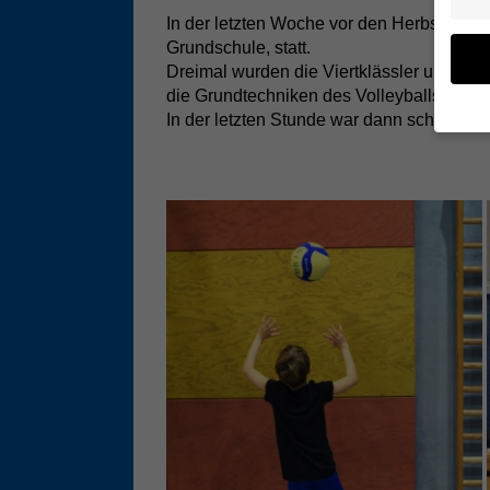
In der letzten Woche vor den Herbstferi
Grundschule, statt.
Dreimal wurden die Viertklässler und Vie
die Grundtechniken des Volleyballsports v
In der letzten Stunde war dann schon ein 
Wenn 
geben
Wir v
ihnen
Erfah
B. IP
Inhal
Sie i
Hier 
Einwi
lasse
Sp
Daten