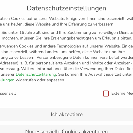
Datenschutzeinstellungen
utzen Cookies auf unserer Website. Einige von ihnen sind essenziell, w
e uns helfen, diese Website und Ihre Erfahrung zu verbessern.
Sie unter 16 Jahre alt sind und Ihre Zustimmung zu freiwilligen Dienst
 möchten, müssen Sie Ihre Erziehungsberechtigten um Erlaubnis bitten.
erwenden Cookies und andere Technologien auf unserer Website. Einige
 sind essenziell, während andere uns helfen, diese Website und Ihre
rung zu verbessern.
Personenbezogene Daten können verarbeitet werden
-Adressen), z. B. für personalisierte Anzeigen und Inhalte oder Anzeigen
tsmessung.
Weitere Informationen über die Verwendung Ihrer Daten fin
n unserer
Datenschutzerklärung
.
Sie können Ihre Auswahl jederzeit unter
TICKETS
FANSHOP
VFB
MEDIEN
PAR
ellungen
widerrufen oder anpassen.
schutzeinstellungen
ssenziell
Externe Me
bert-Merglen
Ich akzeptiere
Nur essenzielle Cookies akzeptieren