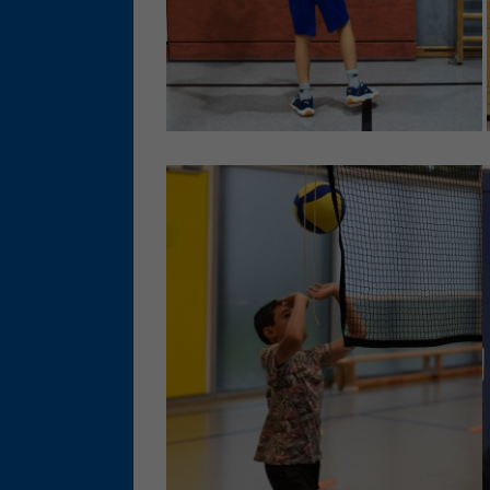
Ess
Essen
Funkt
Ext
Inha
block
diese