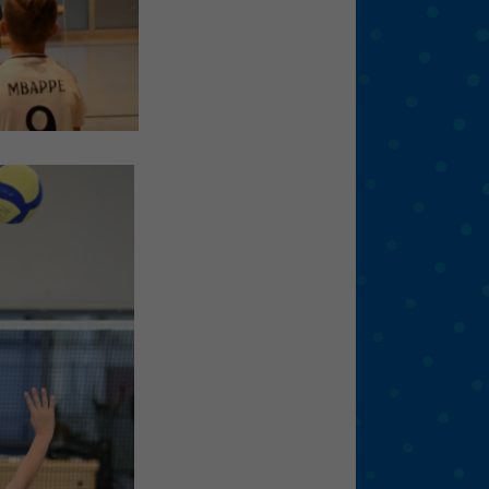
eie
Externe Medien
f
pressum