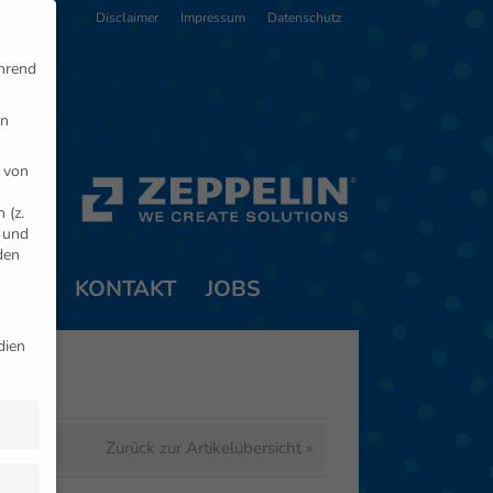
Disclaimer
Impressum
Datenschutz
ährend
en
 von
 (z.
- und
den
TNER
KONTAKT
JOBS
dien
Zurück zur Artikelübersicht »