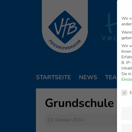
Wir n
ander
Wenn 
geben
Wir v
ihnen
Erfah
B. IP
Inhal
Sie i
STARTSEITE
NEWS
TEAM
Einst
Daten
E
Grundschule Al
23. Oktober 2024