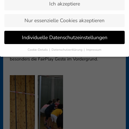
Ich akzeptiere
Zurück zur
10. Juli 2019
Artikelübersicht »
Nur essenzielle Cookies akzeptieren
Zum Abschluss wurde die Grundschule Neuwiesen von
Individuelle Datenschutzeinstellungen
den Trainern des VfB Friedrichshafen besucht, die den
Kindern das Volleyballspielen nähergebracht haben. Es
Cookie-Details
Datenschutzerklärung
Impressum
wurde 1 gegen 1 sowie 2 gegen 2 gespielt. Dabei stand
Datenschutzeinstellungen
besonders die FairPlay Geste im Vordergrund.
Wenn Sie unter 16 Jahre alt sind und Ihre Zustimmung zu
freiwilligen Diensten geben möchten, müssen Sie Ihre
Erziehungsberechtigten um Erlaubnis bitten.
Wir verwenden Cookies und andere Technologien auf unserer
Website. Einige von ihnen sind essenziell, während andere uns
helfen, diese Website und Ihre Erfahrung zu verbessern.
Personenbezogene Daten können verarbeitet werden (z. B. IP-
Adressen), z. B. für personalisierte Anzeigen und Inhalte oder
Anzeigen- und Inhaltsmessung.
Weitere Informationen über die
Verwendung Ihrer Daten finden Sie in unserer
Datenschutzerklärung
.
Hier finden Sie eine Übersicht über alle verwendeten Cookies. Sie