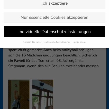
Ich akzeptiere
Zurück zur
24. Juni 2015
Artikelübersicht »
Nur essenzielle Cookies akzeptieren
Was eine Klasse, lobte Stegmann nicht nur die
Individuelle Datenschutzeinstellungen
Viertklässler der GS Schmalegg, sondern auch
Sportlehrerin Elke Dannecker, schließlich hat sie die
Cookie-Details
Datenschutzerklärung
Impressum
Kinder bereits fast volle vier Jahre unterrichtet und so
Datenschutzeinstellungen
sportlich fit gemacht. Auch beim Volleyball schlugen
sich die 16 Mädchen und Jungen beachtlich. Sicherlich
Wenn Sie unter 16 Jahre alt sind und Ihre Zustimmung zu
freiwilligen Diensten geben möchten, müssen Sie Ihre
ein Favorit für das Turnier am 03. Juli, ergänzte
Erziehungsberechtigten um Erlaubnis bitten.
Stegmann, wenn sich alle Schulen miteinander messen.
Wir verwenden Cookies und andere Technologien auf unserer
Website. Einige von ihnen sind essenziell, während andere uns
helfen, diese Website und Ihre Erfahrung zu verbessern.
Personenbezogene Daten können verarbeitet werden (z. B. IP-
Adressen), z. B. für personalisierte Anzeigen und Inhalte oder
Anzeigen- und Inhaltsmessung.
Weitere Informationen über die
Verwendung Ihrer Daten finden Sie in unserer
Datenschutzerklärung
.
Hier finden Sie eine Übersicht über alle verwendeten Cookies. Sie