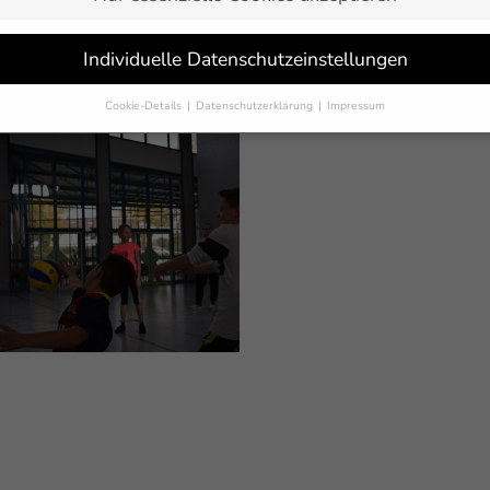
LL macht SCHULE – Team als erstes die Ludwig Dürr Schule. Mit 
rden selten enttäuscht. Viele tolle Momente und schöne Szenen ware
Individuelle Datenschutzeinstellungen
Cookie-Details
Datenschutzerklärung
Impressum
Datenschutzeinstellungen
Sie unter 16 Jahre alt sind und Ihre Zustimmung zu freiwilligen Dienst
 möchten, müssen Sie Ihre Erziehungsberechtigten um Erlaubnis bitten.
erwenden Cookies und andere Technologien auf unserer Website. Einige
 sind essenziell, während andere uns helfen, diese Website und Ihre
rung zu verbessern.
Personenbezogene Daten können verarbeitet werden
-Adressen), z. B. für personalisierte Anzeigen und Inhalte oder Anzeigen
tsmessung.
Weitere Informationen über die Verwendung Ihrer Daten fin
n unserer
Datenschutzerklärung
.
finden Sie eine Übersicht über alle verwendeten Cookies. Sie können Ihre
lligung zu ganzen Kategorien geben oder sich weitere Informationen anz
n und so nur bestimmte Cookies auswählen.
eichern
Nur essenzielle Cookies akzeptieren
schutzeinstellungen