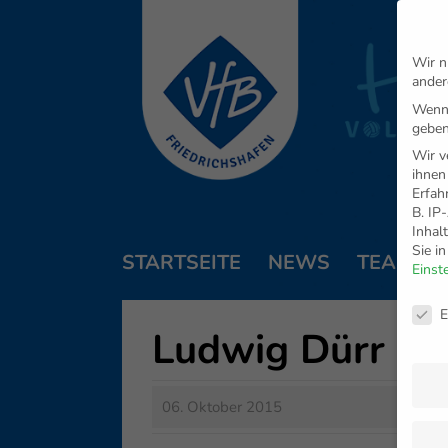
Wir n
ander
Wenn 
geben
Wir v
ihnen
Erfah
B. IP
Inhal
Sie i
STARTSEITE
NEWS
TEAM
Einst
Daten
E
Ludwig Dürr Sc
06. Oktober 2015