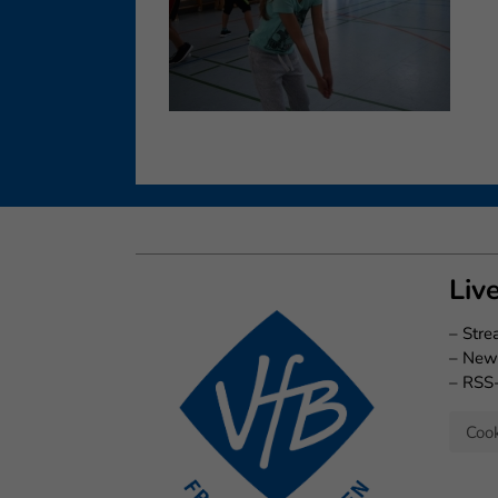
Ess
Essen
Funkt
Ext
Inha
block
diese
Liv
–
Str
–
New
–
RSS
Cook