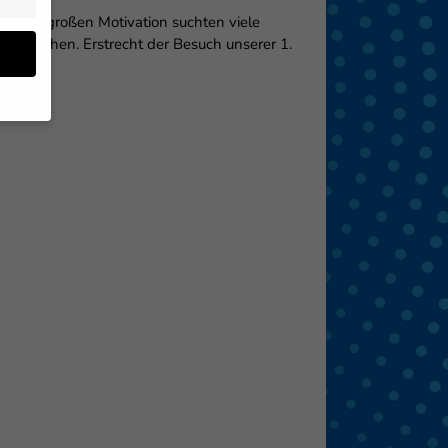
einer großen Motivation suchten viele
n zu sehen. Erstrecht der Besuch unserer 1.
en
 von
 (z.
- und
den
eigen
Zurück