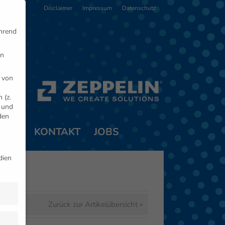
Disclaimer
Impressum
Datenschutz
ährend
en
 von
 (z.
- und
den
TNER
KONTAKT
JOBS
dien
Zurück zur Artikelübersicht »