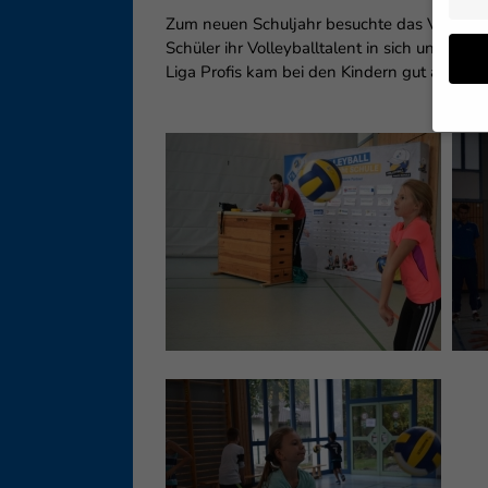
Zum neuen Schuljahr besuchte das VOLLEYBA
Schüler ihr Volleyballtalent in sich und wu
Liga Profis kam bei den Kindern gut an.
Wenn 
geben
Wir v
ihnen
Erfah
B. IP
Inhal
Sie i
Hier 
Einwi
lasse
Sp
Daten