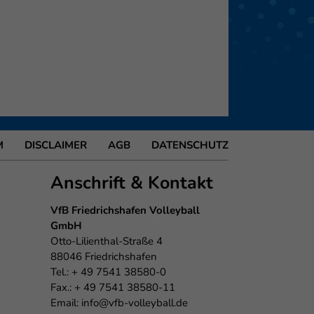
eie
Externe Medien
f
M
DISCLAIMER
AGB
DATENSCHUTZ
pressum
Anschrift & Kontakt
VfB Friedrichshafen Volleyball
GmbH
Otto-Lilienthal-Straße 4
88046 Friedrichshafen
Tel.: + 49 7541 38580-0
Fax.: + 49 7541 38580-11
Email:
info@vfb-volleyball.de