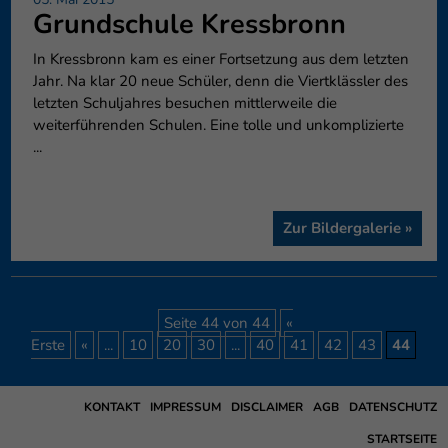
Grundschule Kressbronn
In Kressbronn kam es einer Fortsetzung aus dem letzten
Jahr. Na klar 20 neue Schüler, denn die Viertklässler des
letzten Schuljahres besuchen mittlerweile die
weiterführenden Schulen. Eine tolle und unkomplizierte
...
Zur Bildergalerie »
Seite 44 von 44
«
Erste
«
...
10
20
30
...
40
41
42
43
44
KONTAKT
IMPRESSUM
DISCLAIMER
AGB
DATENSCHUTZ
STARTSEITE