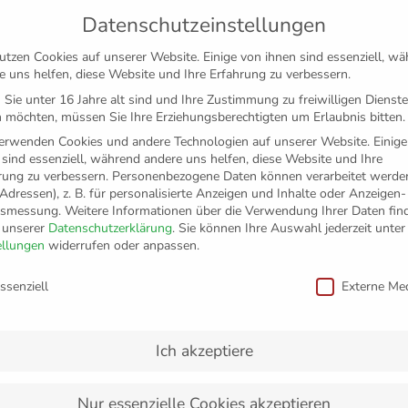
Datenschutzeinstellungen
utzen Cookies auf unserer Website. Einige von ihnen sind essenziell, w
e uns helfen, diese Website und Ihre Erfahrung zu verbessern.
Sie unter 16 Jahre alt sind und Ihre Zustimmung zu freiwilligen Dienst
 möchten, müssen Sie Ihre Erziehungsberechtigten um Erlaubnis bitten.
erwenden Cookies und andere Technologien auf unserer Website. Einige
 sind essenziell, während andere uns helfen, diese Website und Ihre
rung zu verbessern.
Personenbezogene Daten können verarbeitet werden
-Adressen), z. B. für personalisierte Anzeigen und Inhalte oder Anzeigen
tsmessung.
Weitere Informationen über die Verwendung Ihrer Daten fin
n unserer
Datenschutzerklärung
.
Sie können Ihre Auswahl jederzeit unter
TICKETS
FANSHOP
VFB
MEDIEN
PAR
ellungen
widerrufen oder anpassen.
schutzeinstellungen
ssenziell
Externe Me
tt in einer Minute
Ich akzeptiere
Nur essenzielle Cookies akzeptieren