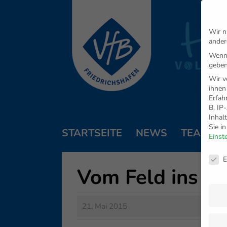
Wir n
ander
Wenn 
geben
Wir v
ihnen
Erfah
B. IP
Inhal
Sie i
STARTSEITE
NEWS
TEAM
Einst
Daten
E
Vom Feld ins Be
21. Mai 2015