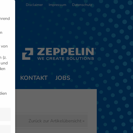
Disclaimer
Impressum
Datenschutz
ährend
en
 von
 (z.
- und
den
TNER
KONTAKT
JOBS
dien
Zurück zur Artikelübersicht »