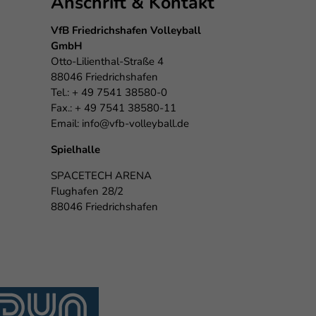
Anschrift & Kontakt
eie
VfB Friedrichshafen Volleyball
GmbH
Otto-Lilienthal-Straße 4
88046 Friedrichshafen
Externe Medien
Tel.: + 49 7541 38580-0
Fax.: + 49 7541 38580-11
Email:
info@vfb-volleyball.de
f
Spielhalle
SPACETECH ARENA
pressum
Flughafen 28/2
88046 Friedrichshafen