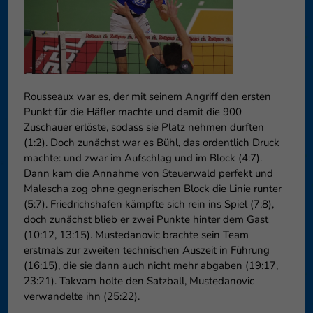
können Ihre Einwilligung zu ganzen Kategorien geben oder sich
weitere Informationen anzeigen lassen und so nur bestimmte
Cookies auswählen.
Speichern
Nur essenzielle Cookies akzeptieren
Rousseaux war es, der mit seinem Angriff den ersten
Zurück
Punkt für die Häfler machte und damit die 900
Datenschutzeinstellungen
Essenziell (1)
Zuschauer erlöste, sodass sie Platz nehmen durften
(1:2). Doch zunächst war es Bühl, das ordentlich Druck
Essenzielle Cookies ermöglichen grundlegende Funktionen und sind für
machte: und zwar im Aufschlag und im Block (4:7).
die einwandfreie Funktion der Website erforderlich.
Dann kam die Annahme von Steuerwald perfekt und
Cookie-Informationen anzeigen
Malescha zog ohne gegnerischen Block die Linie runter
(5:7). Friedrichshafen kämpfte sich rein ins Spiel (7:8),
Externe Medien (6)
Exte
doch zunächst blieb er zwei Punkte hinter dem Gast
Inhalte von Videoplattformen und Social-Media-Plattformen werden
(10:12, 13:15). Mustedanovic brachte sein Team
standardmäßig blockiert. Wenn Cookies von externen Medien akzeptiert
erstmals zur zweiten technischen Auszeit in Führung
werden, bedarf der Zugriff auf diese Inhalte keiner manuellen
(16:15), die sie dann auch nicht mehr abgaben (19:17,
Einwilligung mehr.
23:21). Takvam holte den Satzball, Mustedanovic
Cookie-Informationen anzeigen
verwandelte ihn (25:22).
Datenschutzerklärung
Impressum