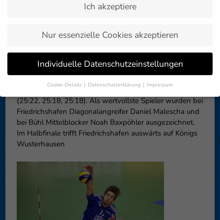
Ich akzeptiere
Zurück zur
09. November 2016
Artikelübersicht »
Nur essenzielle Cookies akzeptieren
Der VfB Friedrichshafen steht im Halbfinale des DVV-
Individuelle Datenschutzeinstellungen
Pokal und ist damit nur noch einen Schritt vom Finale in
Mannheim entfernt. Am Mittwochabend gewannen die
Cookie-Details
Datenschutzerklärung
Impressum
Häfler Volleyballer gegen den TV Ingersoll Bühl mit 3:0
Datenschutzeinstellungen
(25:22, 25:18, 25:18). Als wertvollste Spieler wurden bei
Friedrichshafen Diagonalangreifer Daniel Malescha und
Wenn Sie unter 16 Jahre alt sind und Ihre Zustimmung zu
freiwilligen Diensten geben möchten, müssen Sie Ihre
bei Bühl Mittelblocker Noah Baxpöhler ausgezeichnet.
Erziehungsberechtigten um Erlaubnis bitten.
Im Halbfinale trifft Friedrichshafen auswärts auf Königs
Wusterhausen
Wir verwenden Cookies und andere Technologien auf unserer
Website. Einige von ihnen sind essenziell, während andere uns
helfen, diese Website und Ihre Erfahrung zu verbessern.
Personenbezogene Daten können verarbeitet werden (z. B. IP-
Adressen), z. B. für personalisierte Anzeigen und Inhalte oder
Anzeigen- und Inhaltsmessung.
Weitere Informationen über die
Verwendung Ihrer Daten finden Sie in unserer
Datenschutzerklärung
.
Hier finden Sie eine Übersicht über alle verwendeten Cookies. Sie