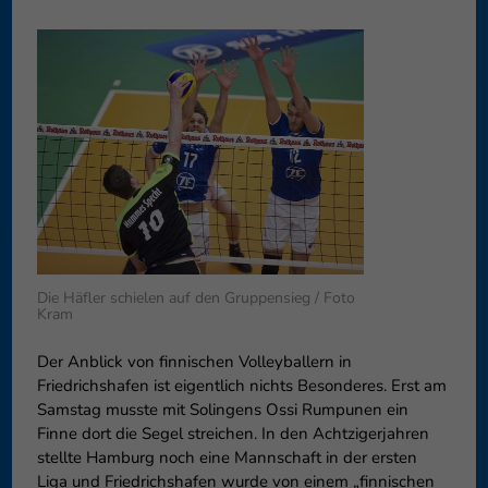
Datenschutzeinstellungen
Essenziell (1)
Essenzielle Cookies ermögliche
Funktion der Website erforderlic
Co
Externe Medien (6)
Inhalte von Videoplattformen 
blockiert. Wenn Cookies von ext
diese Inhalte keiner manuellen 
Co
Die Häfler schielen auf den Gruppensieg / Foto
Kram
Der Anblick von finnischen Volleyballern in
Friedrichshafen ist eigentlich nichts Besonderes. Erst am
Samstag musste mit Solingens Ossi Rumpunen ein
Finne dort die Segel streichen. In den Achtzigerjahren
stellte Hamburg noch eine Mannschaft in der ersten
Liga und Friedrichshafen wurde von einem „finnischen