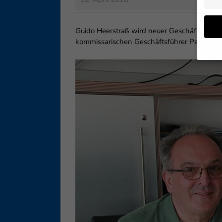
Guido Heerstraß wird neuer Geschäftsführe
kommissarischen Geschäftsführer Peter Tur
Wenn 
geben
Wir v
ihnen
Erfah
B. IP
Inhal
Sie i
Hier 
Einwi
lasse
Sp
Daten