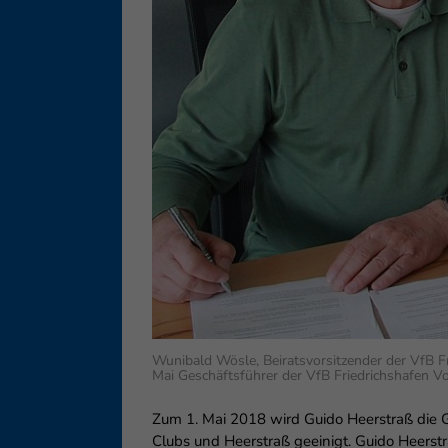
Ess
Essen
Funkt
Ext
Inha
block
diese
Wunibald Wösle, Beiratsvorsitzender der VfB F
Mai Geschäftsführer der VfB Friedrichshafen V
Zum 1. Mai 2018 wird Guido Heerstraß die 
Clubs und Heerstraß geeinigt. Guido Heerst