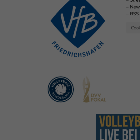
–
Str
–
New
–
RSS
Cook