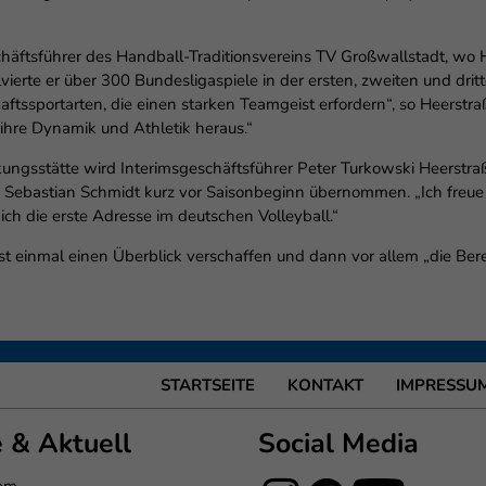
äftsführer des Handball-Traditionsvereins TV Großwallstadt, wo 
vierte er über 300 Bundesligaspiele in der ersten, zweiten und drit
ftssportarten, die einen starken Teamgeist erfordern“, so Heerstra
ihre Dynamik und Athletik heraus.“
ngsstätte wird Interimsgeschäftsführer Peter Turkowski Heerstraß
ebastian Schmidt kurz vor Saisonbeginn übernommen. „Ich freue m
mich die erste Adresse im deutschen Volleyball.“
rst einmal einen Überblick verschaffen und dann vor allem „die Be
STARTSEITE
KONTAKT
IMPRESSU
e & Aktuell
Social Media