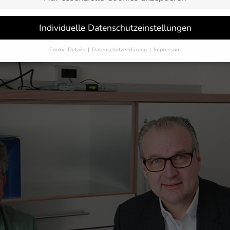
Individuelle Datenschutzeinstellungen
r der VfB Friedrichshafen Volleyball GmbH. Heerstraß übernimmt 
kowski.
Cookie-Details
Datenschutzerklärung
Impressum
Datenschutzeinstellungen
Sie unter 16 Jahre alt sind und Ihre Zustimmung zu freiwilligen Dienst
 möchten, müssen Sie Ihre Erziehungsberechtigten um Erlaubnis bitten.
erwenden Cookies und andere Technologien auf unserer Website. Einige
 sind essenziell, während andere uns helfen, diese Website und Ihre
rung zu verbessern.
Personenbezogene Daten können verarbeitet werden
-Adressen), z. B. für personalisierte Anzeigen und Inhalte oder Anzeigen
tsmessung.
Weitere Informationen über die Verwendung Ihrer Daten fin
n unserer
Datenschutzerklärung
.
finden Sie eine Übersicht über alle verwendeten Cookies. Sie können Ihre
lligung zu ganzen Kategorien geben oder sich weitere Informationen anz
n und so nur bestimmte Cookies auswählen.
eichern
Nur essenzielle Cookies akzeptieren
schutzeinstellungen