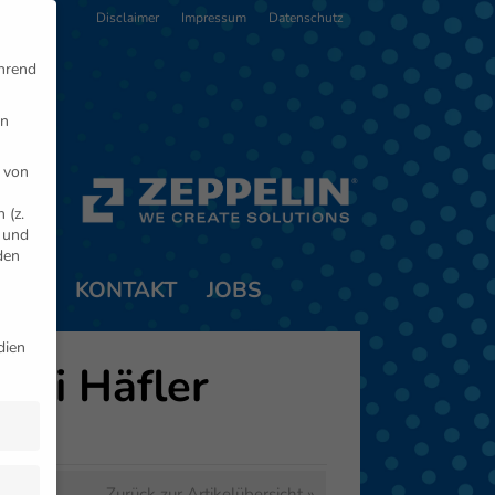
Disclaimer
Impressum
Datenschutz
ährend
en
 von
 (z.
- und
den
TNER
KONTAKT
JOBS
dien
bei Häfler
Zurück zur Artikelübersicht »