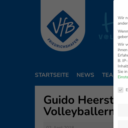
Wir n
ander
Wenn 
geben
Wir v
ihnen
Erfah
B. IP
Inhal
Sie i
STARTSEITE
NEWS
TEAM
Einst
Daten
E
Guido Heerstraß
Volleyballern
02. April 2018