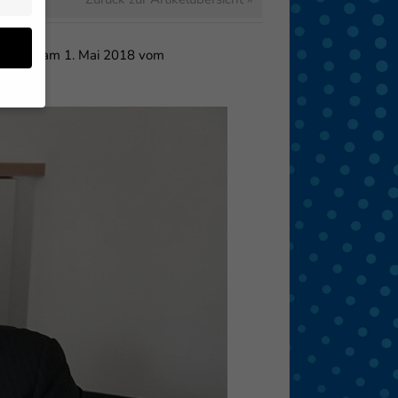
das Amt am 1. Mai 2018 vom
en
 von
 (z.
- und
den
eigen
Zurück