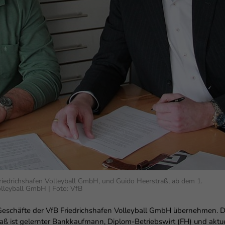
enziell (1)
zielle Cookies ermöglichen grundlegende Funktionen und sind für die einwandfr
ion der Website erforderlich.
Cookie-Informationen anzeigen
erne Medien (6)
lte von Videoplattformen und Social-Media-Plattformen werden standardmäßig
iert. Wenn Cookies von externen Medien akzeptiert werden, bedarf der Zugriff au
 Inhalte keiner manuellen Einwilligung mehr.
Cookie-Informationen anzeigen
Datenschutzerklärung
Im
riedrichshafen Volleyball GmbH, und Guido Heerstraß, ab dem 1.
olleyball GmbH | Foto: VfB
Geschäfte der VfB Friedrichshafen Volleyball GmbH übernehmen. Da
raß ist gelernter Bankkaufmann, Diplom-Betriebswirt (FH) und aktue