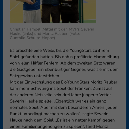
Datenschutzeinstellungen
Essenziell (1)
Essenzielle Cookies ermögliche
Funktion der Website erforderlic
Christian Pampel (Mitte) mit den MVPs Severin
Co
Hauke (links) und Moritz Rauber. (Foto:
Gunthild Schulte-Hoppe)
Externe Medien (6)
Es brauchte eine Weile, bis die YoungStars zu ihrem
Inhalte von Videoplattformen 
Spiel gefunden hatten. Bis dahin profitierte Hammelburg
blockiert. Wenn Cookies von ext
diese Inhalte keiner manuellen 
von vielen Häfler Fehlern. Ab dem zweiten Satz waren
die Gastgeber ein ebenbürtiger Gegner, was sie mit dem
Co
Satzgewinn unterstrichen.
Mit der Einwechslung des Ex-YoungStars Moritz Rauber
kam mehr Schwung ins Spiel der Franken. Zumal auf
der anderen Netzseite sein drei Jahre jüngerer Vetter
Severin Hauke spielte. „Eigentlich war es ein ganz
normales Spiel. Aber mit dem besonderen Anreiz, jeden
Punkt unbedingt machen zu wollen“, sagte Severin
Hauke nach dem Spiel. „Es ist ein netter Kampf, gegen
einen Familienangehörigen zu spielen“, fand Moritz