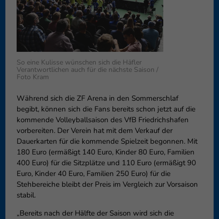
Datenschutzeinstellungen
Essenziell (1)
Essenzielle Cookies ermöglic
Funktion der Website erforderl
So eine Kulisse wünschen sich die Häfler
Verantwortlichen auch für die nächste Saison /
Externe Medien (6)
Foto Kram
Inhalte von Videoplattforme
blockiert. Wenn Cookies von e
Während sich die ZF Arena in den Sommerschlaf
diese Inhalte keiner manuelle
begibt, können sich die Fans bereits schon jetzt auf die
kommende Volleyballsaison des VfB Friedrichshafen
vorbereiten. Der Verein hat mit dem Verkauf der
Dauerkarten für die kommende Spielzeit begonnen. Mit
180 Euro (ermäßigt 140 Euro, Kinder 80 Euro, Familien
400 Euro) für die Sitzplätze und 110 Euro (ermäßigt 90
Euro, Kinder 40 Euro, Familien 250 Euro) für die
Stehbereiche bleibt der Preis im Vergleich zur Vorsaison
stabil.
„Bereits nach der Hälfte der Saison wird sich die