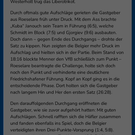
Westerholt trug das Liberotrikot.
Datenschutzeinstellungen
Essenziell (1)
Durch oftmals gute Aufschläge gerieten die Gastgeber
Essenzielle Cookies ermöglic
aus Roeselare früh unter Druck. Mit dem Ass brachte
Funktion der Website erforderl
„Kuba“ Janouch sein Team in Führung (6:5), welche
Schmidt im Block (7:5) und Gjorgiev (9:6) ausbauten.
Doch dann – gegen Ende des Durchgangs – drohte der
Externe Medien (6)
Satz zu kippen. Nun zeigten die Belgier mehr Druck im
Aufschlag und hielten sich in der Partie. Beim Stand von
Inhalte von Videoplattforme
18:16 blockte Menner den VfB schließlich zum Punkt –
blockiert. Wenn Cookies von e
diese Inhalte keiner manuelle
Roeselare beantragte die Challenge, holte sich doch
noch den Punkt und verhinderte eine deutlichere
Friedrichshafener Führung. Kopf an Kopf ging es in die
entscheidende Phase. Dort holten sich die Gastgeber
nach langem Hin und Her den ersten Satz (26:28).
Den darauffolgenden Durchgang eröffneten die
Gastgeber, wie sie zuvor aufgehört hatten: Mit guten
Aufschlägen. Schnell rafften sich die Häfler zusammen
und fanden ebenfalls ins Spiel, doch die Belgier
verteidigten ihren Drei-Punkte-Vorsprung (1:4, 5:8).