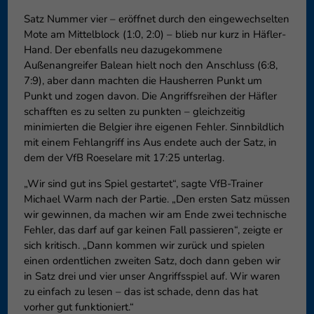
Satz Nummer vier – eröffnet durch den eingewechselten
Mote am Mittelblock (1:0, 2:0) – blieb nur kurz in Häfler-
Hand. Der ebenfalls neu dazugekommene
Außenangreifer Balean hielt noch den Anschluss (6:8,
7:9), aber dann machten die Hausherren Punkt um
Punkt und zogen davon. Die Angriffsreihen der Häfler
schafften es zu selten zu punkten – gleichzeitig
minimierten die Belgier ihre eigenen Fehler. Sinnbildlich
mit einem Fehlangriff ins Aus endete auch der Satz, in
dem der VfB Roeselare mit 17:25 unterlag.
„Wir sind gut ins Spiel gestartet“, sagte VfB-Trainer
Michael Warm nach der Partie. „Den ersten Satz müssen
wir gewinnen, da machen wir am Ende zwei technische
Fehler, das darf auf gar keinen Fall passieren“, zeigte er
sich kritisch. „Dann kommen wir zurück und spielen
einen ordentlichen zweiten Satz, doch dann geben wir
in Satz drei und vier unser Angriffsspiel auf. Wir waren
zu einfach zu lesen – das ist schade, denn das hat
vorher gut funktioniert.“