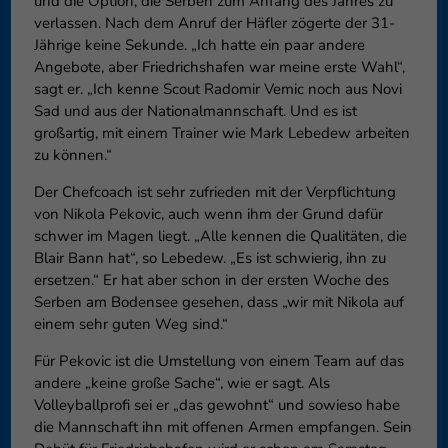
und die Option, die Serben zum Anfang des Jahres zu
verlassen. Nach dem Anruf der Häfler zögerte der 31-
Jährige keine Sekunde. „Ich hatte ein paar andere
Angebote, aber Friedrichshafen war meine erste Wahl“,
sagt er. „Ich kenne Scout Radomir Vemic noch aus Novi
Sad und aus der Nationalmannschaft. Und es ist
großartig, mit einem Trainer wie Mark Lebedew arbeiten
zu können.“
Der Chefcoach ist sehr zufrieden mit der Verpflichtung
von Nikola Pekovic, auch wenn ihm der Grund dafür
schwer im Magen liegt. „Alle kennen die Qualitäten, die
Blair Bann hat“, so Lebedew. „Es ist schwierig, ihn zu
ersetzen.“ Er hat aber schon in der ersten Woche des
Serben am Bodensee gesehen, dass „wir mit Nikola auf
einem sehr guten Weg sind.“
Für Pekovic ist die Umstellung von einem Team auf das
andere „keine große Sache“, wie er sagt. Als
Volleyballprofi sei er „das gewohnt“ und sowieso habe
die Mannschaft ihn mit offenen Armen empfangen. Sein