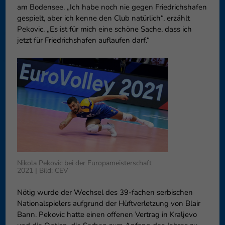
am Bodensee. „Ich habe noch nie gegen Friedrichshafen
können Ihre Einwilligung zu ganzen Kategorien geben oder sich
gespielt, aber ich kenne den Club natürlich“, erzählt
weitere Informationen anzeigen lassen und so nur bestimmte
Cookies auswählen.
Pekovic. „Es ist für mich eine schöne Sache, dass ich
jetzt für Friedrichshafen auflaufen darf.“
Speichern
Nur essenzielle Cookies akzeptieren
Zurück
Datenschutzeinstellungen
Essenziell (1)
Essenzielle Cookies ermöglichen grundlegende Funktionen und sind für
die einwandfreie Funktion der Website erforderlich.
Cookie-Informationen anzeigen
Externe Medien (6)
Exte
Nikola Pekovic bei der Europameisterschaft
Inhalte von Videoplattformen und Social-Media-Plattformen werden
2021 | Bild: CEV
standardmäßig blockiert. Wenn Cookies von externen Medien akzeptiert
werden, bedarf der Zugriff auf diese Inhalte keiner manuellen
Nötig wurde der Wechsel des 39-fachen serbischen
Einwilligung mehr.
Nationalspielers aufgrund der Hüftverletzung von Blair
Cookie-Informationen anzeigen
Bann. Pekovic hatte einen offenen Vertrag in Kraljevo
Datenschutzerklärung
Impressum