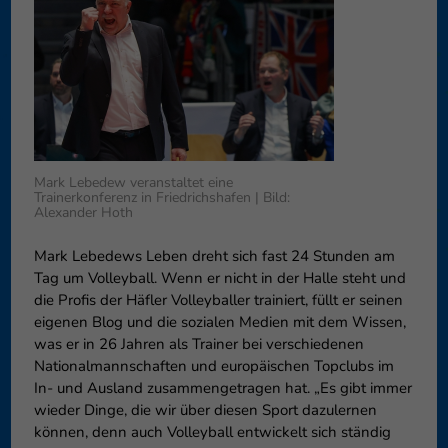
können Ihre Einwilligung zu ganzen Kategorien geben oder sich
weitere Informationen anzeigen lassen und so nur bestimmte
Cookies auswählen.
Speichern
Nur essenzielle Cookies akzeptieren
Zurück
Datenschutzeinstellungen
Essenziell (1)
Mark Lebedew veranstaltet eine
Trainerkonferenz in Friedrichshafen | Bild:
Alexander Hoth
Essenzielle Cookies ermöglichen grundlegende Funktionen und sind für
die einwandfreie Funktion der Website erforderlich.
Mark Lebedews Leben dreht sich fast 24 Stunden am
Cookie-Informationen anzeigen
Tag um Volleyball. Wenn er nicht in der Halle steht und
Externe Medien (6)
Exte
die Profis der Häfler Volleyballer trainiert, füllt er seinen
eigenen Blog und die sozialen Medien mit dem Wissen,
Inhalte von Videoplattformen und Social-Media-Plattformen werden
was er in 26 Jahren als Trainer bei verschiedenen
standardmäßig blockiert. Wenn Cookies von externen Medien akzeptiert
Nationalmannschaften und europäischen Topclubs im
werden, bedarf der Zugriff auf diese Inhalte keiner manuellen
Einwilligung mehr.
In- und Ausland zusammengetragen hat. „Es gibt immer
wieder Dinge, die wir über diesen Sport dazulernen
Cookie-Informationen anzeigen
können, denn auch Volleyball entwickelt sich ständig
Datenschutzerklärung
Impressum