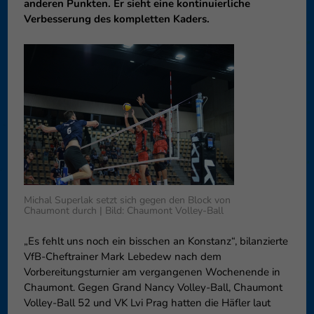
anderen Punkten. Er sieht eine kontinuierliche
können Ihre Einwilligung zu ganzen Kategorien geben oder sich
Verbesserung des kompletten Kaders.
weitere Informationen anzeigen lassen und so nur bestimmte
Cookies auswählen.
Speichern
Nur essenzielle Cookies akzeptieren
Zurück
Datenschutzeinstellungen
Essenziell (1)
Essenzielle Cookies ermöglichen grundlegende Funktionen und sind für
die einwandfreie Funktion der Website erforderlich.
Cookie-Informationen anzeigen
Michal Superlak setzt sich gegen den Block von
Externe Medien (6)
Exte
Chaumont durch | Bild: Chaumont Volley-Ball
Inhalte von Videoplattformen und Social-Media-Plattformen werden
„Es fehlt uns noch ein bisschen an Konstanz“, bilanzierte
standardmäßig blockiert. Wenn Cookies von externen Medien akzeptiert
VfB-Cheftrainer Mark Lebedew nach dem
werden, bedarf der Zugriff auf diese Inhalte keiner manuellen
Einwilligung mehr.
Vorbereitungsturnier am vergangenen Wochenende in
Chaumont. Gegen Grand Nancy Volley-Ball, Chaumont
Cookie-Informationen anzeigen
Volley-Ball 52 und VK Lvi Prag hatten die Häfler laut
Datenschutzerklärung
Impressum