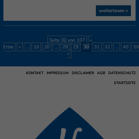
weiterlesen »
Seite 30 von 107
«
Erste
«
...
10
20
...
28
29
30
31
32
...
40
50
»
KONTAKT
IMPRESSUM
DISCLAIMER
AGB
DATENSCHUTZ
STARTSEITE