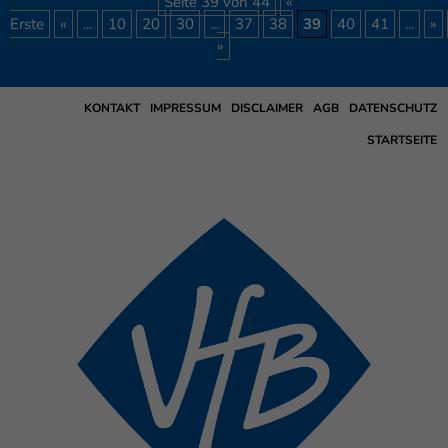
Seite 39 von 44
«
Erste
«
...
10
20
30
...
37
38
39
40
41
...
»
»
KONTAKT
IMPRESSUM
DISCLAIMER
AGB
DATENSCHUTZ
STARTSEITE