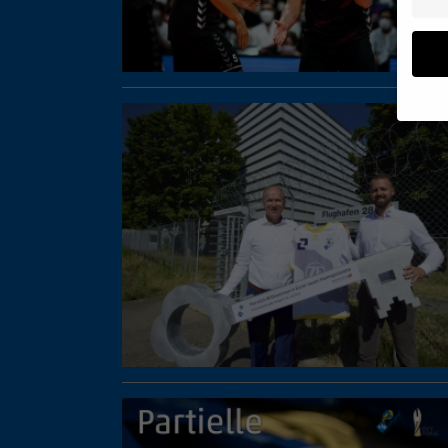
Wenn 
geben
Wir v
ihnen
Erfah
B. IP
Inhal
Sie i
Hier 
Einwi
lasse
Sp
Daten