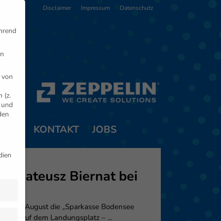
Disclaimer
Impressum
Datenschutz
ährend
en
 von
 (z.
- und
den
TNER
KONTAKT
JOBS
dien
nd Mateusz Biernat bei
 zum 7. August die „Sparkasse Bodensee
ieder auf dem Landungsplatz – ...