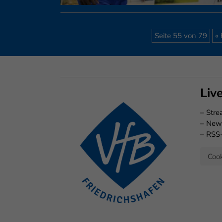
Seite 55 von 79
« 
Liv
–
Str
–
New
–
RSS
Cook