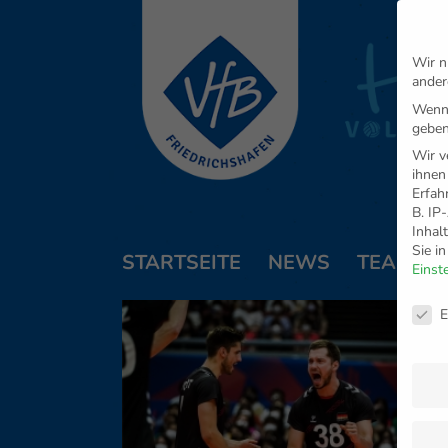
Wir n
ander
Wenn 
geben
Wir v
ihnen
Erfah
B. IP
Inhal
Sie i
STARTSEITE
NEWS
TEAM
Einst
Daten
E