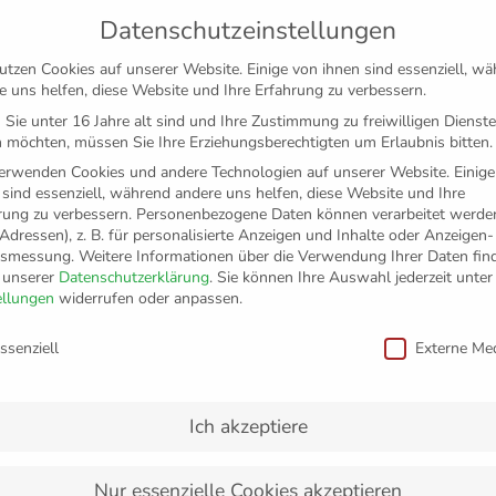
Datenschutzeinstellungen
utzen Cookies auf unserer Website. Einige von ihnen sind essenziell, w
e uns helfen, diese Website und Ihre Erfahrung zu verbessern.
Sie unter 16 Jahre alt sind und Ihre Zustimmung zu freiwilligen Dienst
 möchten, müssen Sie Ihre Erziehungsberechtigten um Erlaubnis bitten.
erwenden Cookies und andere Technologien auf unserer Website. Einige
 sind essenziell, während andere uns helfen, diese Website und Ihre
rung zu verbessern.
Personenbezogene Daten können verarbeitet werden
-Adressen), z. B. für personalisierte Anzeigen und Inhalte oder Anzeigen
tsmessung.
Weitere Informationen über die Verwendung Ihrer Daten fin
n unserer
Datenschutzerklärung
.
Sie können Ihre Auswahl jederzeit unter
TICKETS
FANSHOP
VFB
MEDIEN
PAR
ellungen
widerrufen oder anpassen.
schutzeinstellungen
ssenziell
Externe Me
28. Juli 2022
Stars zum Anfassen: Tim Peter u
den Beach Days in Überlingen
Ich akzeptiere
Zum zehnten Mal veranstaltet MCD Sportmarketing vom 2. bis
Beach Days“ in Überlingen. Auch beim Jubiläum – dieses Jahr w
Nur essenzielle Cookies akzeptieren