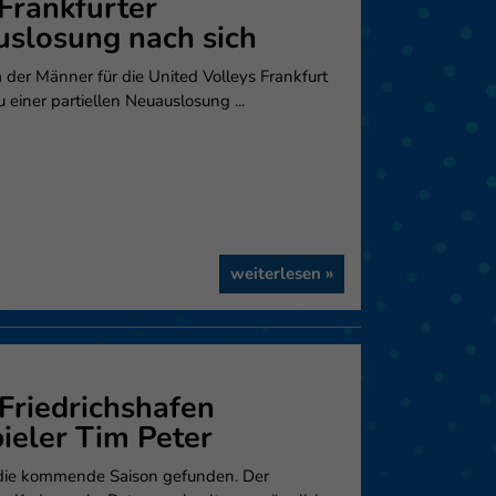
 Frankfurter
uslosung nach sich
eie
a der Männer für die United Volleys Frankfurt
iner partiellen Neuauslosung ...
Externe Medien
f
weiterlesen »
pressum
riedrichshafen
pieler Tim Peter
r die kommende Saison gefunden. Der