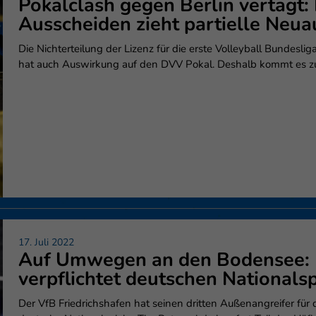
Pokalclash gegen Berlin vertagt:
enziell (1)
Ausscheiden zieht partielle Neua
zielle Cookies ermöglichen grundlegende Funktionen und sind für die einwandfr
ion der Website erforderlich.
Die Nichterteilung der Lizenz für die erste Volleyball Bundeslig
Cookie-Informationen anzeigen
hat auch Auswirkung auf den DVV Pokal. Deshalb kommt es zu e
erne Medien (6)
lte von Videoplattformen und Social-Media-Plattformen werden standardmäßig
iert. Wenn Cookies von externen Medien akzeptiert werden, bedarf der Zugriff au
 Inhalte keiner manuellen Einwilligung mehr.
Cookie-Informationen anzeigen
Datenschutzerklärung
Im
17. Juli 2022
Auf Umwegen an den Bodensee: F
verpflichtet deutschen Nationals
Der VfB Friedrichshafen hat seinen dritten Außenangreifer fü