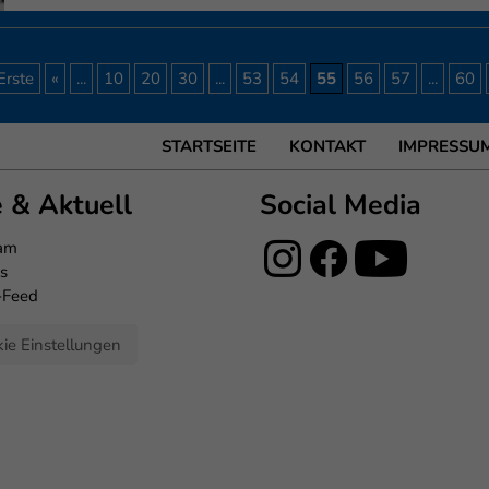
Erste
«
...
10
20
30
...
53
54
55
56
57
...
60
STARTSEITE
KONTAKT
IMPRESSU
e & Aktuell
Social Media
eam
s
-Feed
ie Einstellungen