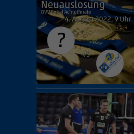
Ess
Essen
Funkt
Ext
Inha
block
diese